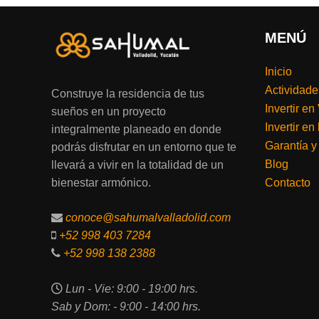
MENÚ
Inicio
Actividade
Construye la residencia de tus
Invertir en
sueños en un proyecto
Invertir e
integralmente planeado en donde
Garantía 
podrás disfrutar en un entorno que te
Blog
llevará a vivir en la totalidad de un
Contacto
bienestar armónico.
conoce@sahumalvalladolid.com
+52 998 403 7284
+52 998 138 2388
Lun - Vie: 9:00 - 19:00 hrs.
Sab y Dom: - 9:00 - 14:00 hrs.