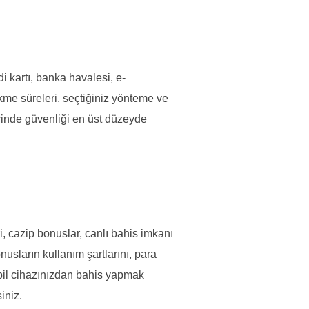
i kartı, banka havalesi, e-
ekme süreleri, seçtiğiniz yönteme ve
erinde güvenliği en üst düzeyde
i, cazip bonuslar, canlı bahis imkanı
usların kullanım şartlarını, para
obil cihazınızdan bahis yapmak
iniz.