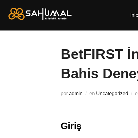
Saltar
al
Ini
contenido
BetFIRST İn
Bahis Deney
por
admin
en
Uncategorized
Giriş