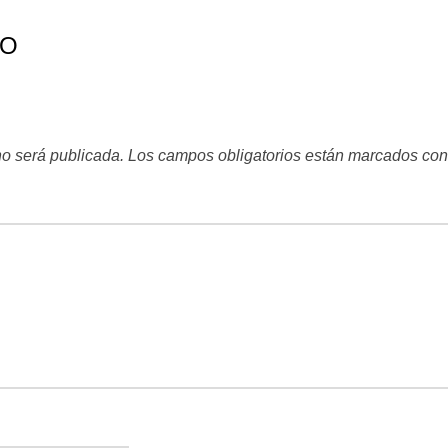
IO
no será publicada.
Los campos obligatorios están marcados co