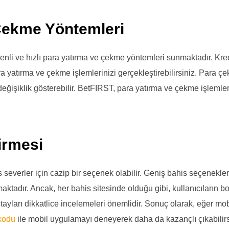
Çekme Yöntemleri
venli ve hızlı para yatırma ve çekme yöntemleri sunmaktadır. Kred
ra yatırma ve çekme işlemlerinizi gerçekleştirebilirsiniz. Para ç
değişiklik gösterebilir. BetFIRST, para yatırma ve çekme işleml
irmesi
severler için cazip bir seçenek olabilir. Geniş bahis seçenekler
tadır. Ancak, her bahis sitesinde olduğu gibi, kullanıcıların bon
tayları dikkatlice incelemeleri önemlidir. Sonuç olarak, eğer m
kodu
ile mobil uygulamayı deneyerek daha da kazançlı çıkabilirs