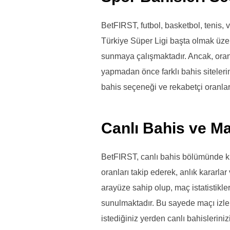
BetFIRST, futbol, basketbol, tenis, 
Türkiye Süper Ligi başta olmak üzere
sunmaya çalışmaktadır. Ancak, oranl
yapmadan önce farklı bahis sitelerin
bahis seçeneği ve rekabetçi oranla
Canlı Bahis ve Ma
BetFIRST, canlı bahis bölümünde k
oranları takip ederek, anlık kararlar 
arayüze sahip olup, maç istatistikler
sunulmaktadır. Bu sayede maçı izler
istediğiniz yerden canlı bahislerinizi