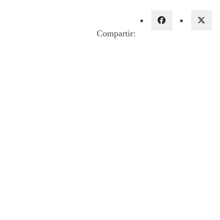
Compartir: