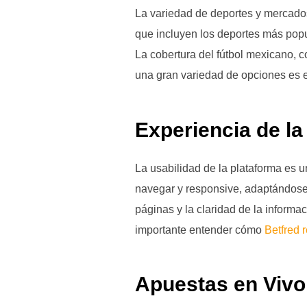
La variedad de deportes y mercado
que incluyen los deportes más popu
La cobertura del fútbol mexicano, c
una gran variedad de opciones es e
Experiencia de la
La usabilidad de la plataforma es un
navegar y responsive, adaptándose a
páginas y la claridad de la informa
importante entender cómo
Betfred r
Apuestas en Vivo