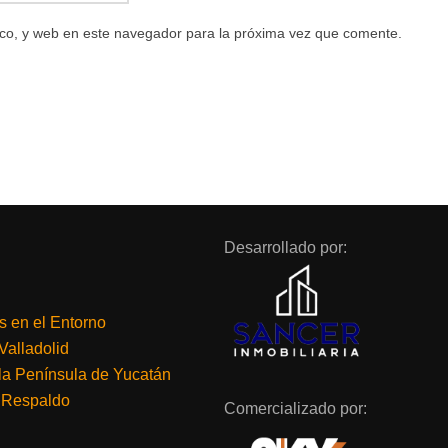
co, y web en este navegador para la próxima vez que comente.
Desarrollado por:
s en el Entorno
 Valladolid
n la Península de Yucatán
y Respaldo
Comercializado por: