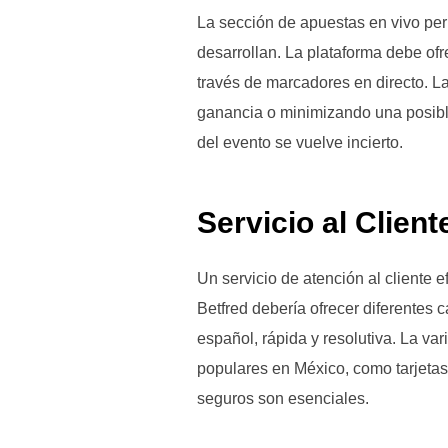
La sección de apuestas en vivo per
desarrollan. La plataforma debe ofre
través de marcadores en directo. L
ganancia o minimizando una posibl
del evento se vuelve incierto.
Servicio al Clien
Un servicio de atención al cliente 
Betfred debería ofrecer diferentes 
español, rápida y resolutiva. La v
populares en México, como tarjetas 
seguros son esenciales.