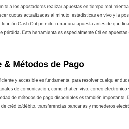
mite a los apostadores realizar apuestas en tiempo real mientra
cer cuotas actualizadas al minuto, estadísticas en vivo y la pos
a función Cash Out permite cerrar una apuesta antes de que fin
e pérdida. Esta herramienta es especialmente útil en apuestas
te & Métodos de Pago
eficiente y accesible es fundamental para resolver cualquier du
canales de comunicación, como chat en vivo, correo electrónico 
ariedad de métodos de pago disponibles es también importante. B
de crédito/débito, transferencias bancarias y monederos electró