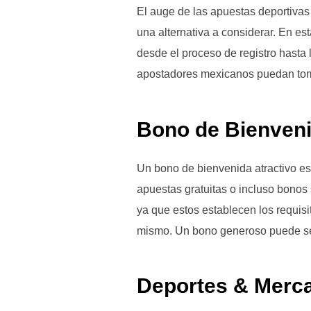
El auge de las apuestas deportivas
una alternativa a considerar. En es
desde el proceso de registro hasta 
apostadores mexicanos puedan tom
Bono de Bienven
Un bono de bienvenida atractivo es 
apuestas gratuitas o incluso bonos 
ya que estos establecen los requisit
mismo. Un bono generoso puede ser 
Deportes & Merc