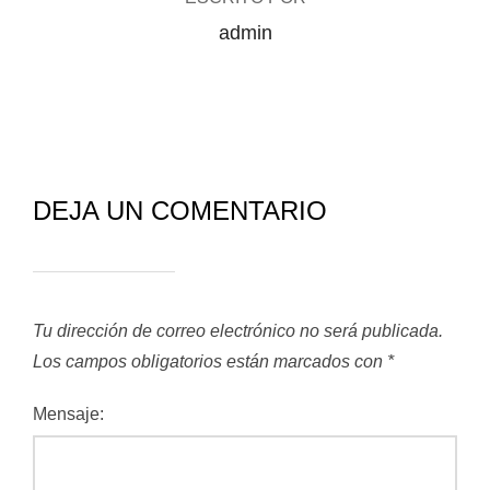
admin
DEJA UN COMENTARIO
Tu dirección de correo electrónico no será publicada.
Los campos obligatorios están marcados con
*
Mensaje: