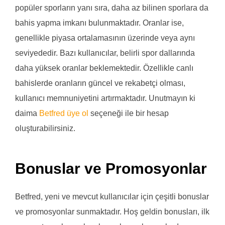
popüler sporların yanı sıra, daha az bilinen sporlara da
bahis yapma imkanı bulunmaktadır. Oranlar ise,
genellikle piyasa ortalamasının üzerinde veya aynı
seviyededir. Bazı kullanıcılar, belirli spor dallarında
daha yüksek oranlar beklemektedir. Özellikle canlı
bahislerde oranların güncel ve rekabetçi olması,
kullanıcı memnuniyetini artırmaktadır. Unutmayın ki
daima
Betfred üye ol
seçeneği ile bir hesap
oluşturabilirsiniz.
Bonuslar ve Promosyonlar
Betfred, yeni ve mevcut kullanıcılar için çeşitli bonuslar
ve promosyonlar sunmaktadır. Hoş geldin bonusları, ilk