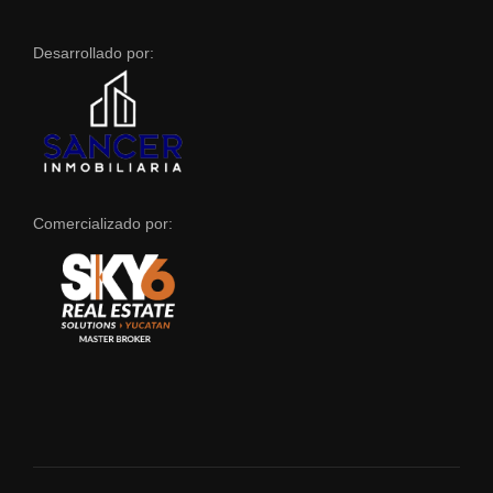
Desarrollado por:
Comercializado por: