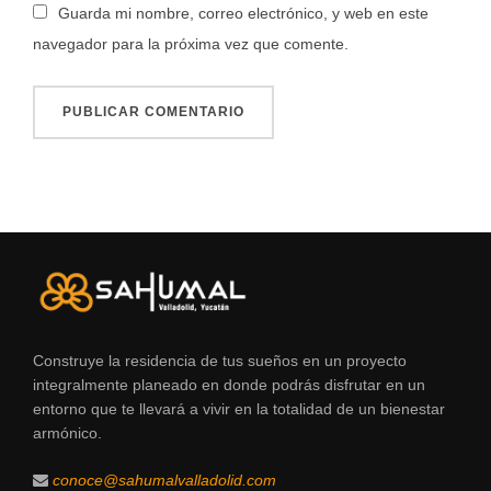
Guarda mi nombre, correo electrónico, y web en este
navegador para la próxima vez que comente.
Construye la residencia de tus sueños en un proyecto
integralmente planeado en donde podrás disfrutar en un
entorno que te llevará a vivir en la totalidad de un bienestar
armónico.
conoce@sahumalvalladolid.com