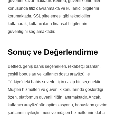
güvenini kazanmaktadır. Betfred, güvenlik önlemleri
konusunda titiz davranmakta ve kullanıcı bilgilerini
korumaktadır. SSL şifrelemesi gibi teknolojiler
kullanarak, kullanıcıların finansal bilgilerinin
güvenliğini sağlamaktadır.
Sonuç ve Değerlendirme
Betfred, geniş bahis seçenekleri, rekabetçi oranları,
çeşitli bonusları ve kullanıcı dostu arayüzü ile
Türkiye’deki bahis severler için cazip bir seçenektir.
Müşteri hizmetleri ve güvenlik konularında gösterdiği
özen, platformun güvenilirliğini artırmaktadır. Ancak,
kullanıcı arayüzünün optimizasyonu, bonusların çevrim
şartlarının iyileştirilmesi ve müşteri hizmetlerinin daha