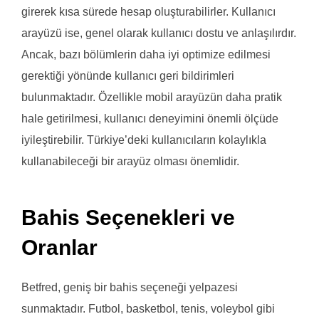
girerek kısa sürede hesap oluşturabilirler. Kullanıcı
arayüzü ise, genel olarak kullanıcı dostu ve anlaşılırdır.
Ancak, bazı bölümlerin daha iyi optimize edilmesi
gerektiği yönünde kullanıcı geri bildirimleri
bulunmaktadır. Özellikle mobil arayüzün daha pratik
hale getirilmesi, kullanıcı deneyimini önemli ölçüde
iyileştirebilir. Türkiye’deki kullanıcıların kolaylıkla
kullanabileceği bir arayüz olması önemlidir.
Bahis Seçenekleri ve
Oranlar
Betfred, geniş bir bahis seçeneği yelpazesi
sunmaktadır. Futbol, basketbol, tenis, voleybol gibi