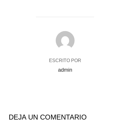
AUTOR DE LA ENTRADA
ESCRITO POR
admin
DEJA UN COMENTARIO