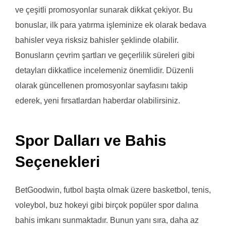
ve çeşitli promosyonlar sunarak dikkat çekiyor. Bu
bonuslar, ilk para yatırma işleminize ek olarak bedava
bahisler veya risksiz bahisler şeklinde olabilir.
Bonusların çevrim şartları ve geçerlilik süreleri gibi
detayları dikkatlice incelemeniz önemlidir. Düzenli
olarak güncellenen promosyonlar sayfasını takip
ederek, yeni fırsatlardan haberdar olabilirsiniz.
Spor Dalları ve Bahis
Seçenekleri
BetGoodwin, futbol başta olmak üzere basketbol, tenis,
voleybol, buz hokeyi gibi birçok popüler spor dalına
bahis imkanı sunmaktadır. Bunun yanı sıra, daha az