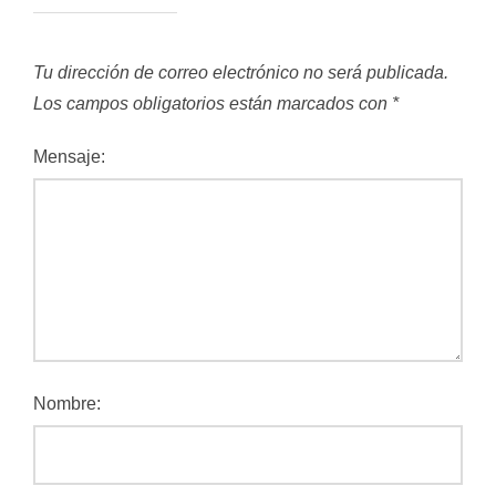
Tu dirección de correo electrónico no será publicada.
Los campos obligatorios están marcados con
*
Mensaje:
Nombre: