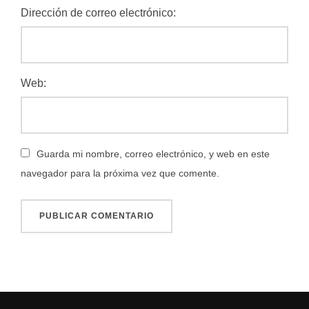
Dirección de correo electrónico:
Web:
Guarda mi nombre, correo electrónico, y web en este
navegador para la próxima vez que comente.