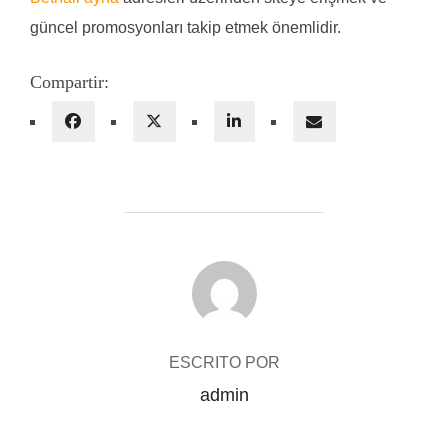
güncel promosyonları takip etmek önemlidir.
Compartir:
AUTOR DE LA ENTRADA
ESCRITO POR
admin