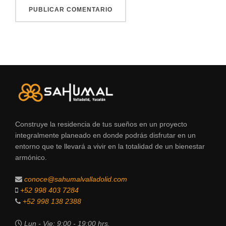
Construye la residencia de tus sueños en un proyecto
integralmente planeado en donde podrás disfrutar en un
entorno que te llevará a vivir en la totalidad de un bienestar
armónico.
conoce@sahumalvalladolid.com
+52 998 403 7284
+52 998 138 2388
Lun - Vie: 9:00 - 19:00 hrs.