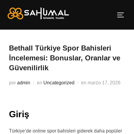
Saltar
al
ALTE
contenido
Bethall Türkiye Spor Bahisleri
İncelemesi: Bonuslar, Oranlar ve
Güvenilirlik
Publicado
por
admin
en
Uncategorized
en
marzo 17, 2026
el
Giriş
Türkiye’de online spor bahisleri giderek daha popüler