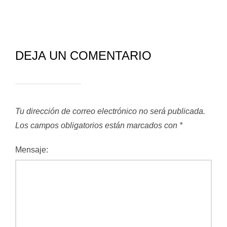
DEJA UN COMENTARIO
Tu dirección de correo electrónico no será publicada.
Los campos obligatorios están marcados con
*
Mensaje: