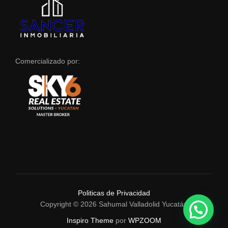
Comercializado por:
Politicas de Privacidad
Copyright © 2026 Sahumal Valladolid Yucatán
Inspiro Theme
por
WPZOOM