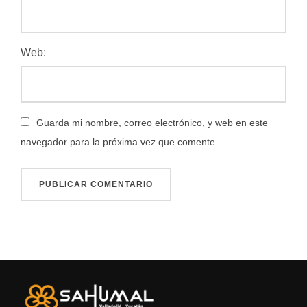
Web:
Guarda mi nombre, correo electrónico, y web en este
navegador para la próxima vez que comente.