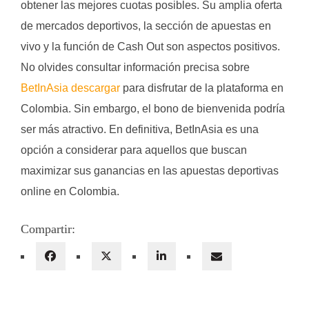
obtener las mejores cuotas posibles. Su amplia oferta
de mercados deportivos, la sección de apuestas en
vivo y la función de Cash Out son aspectos positivos.
No olvides consultar información precisa sobre
BetInAsia descargar
para disfrutar de la plataforma en
Colombia. Sin embargo, el bono de bienvenida podría
ser más atractivo. En definitiva, BetInAsia es una
opción a considerar para aquellos que buscan
maximizar sus ganancias en las apuestas deportivas
online en Colombia.
Compartir: