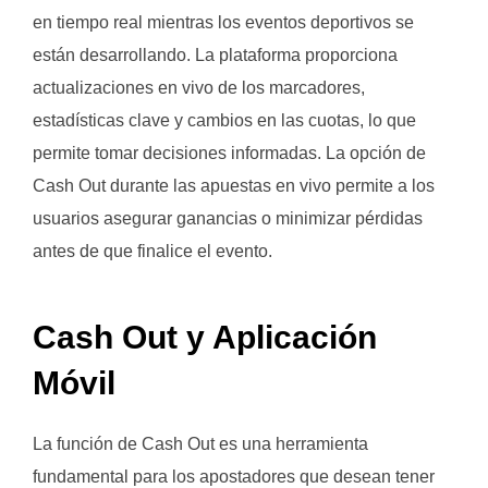
en tiempo real mientras los eventos deportivos se
están desarrollando. La plataforma proporciona
actualizaciones en vivo de los marcadores,
estadísticas clave y cambios en las cuotas, lo que
permite tomar decisiones informadas. La opción de
Cash Out durante las apuestas en vivo permite a los
usuarios asegurar ganancias o minimizar pérdidas
antes de que finalice el evento.
Cash Out y Aplicación
Móvil
La función de Cash Out es una herramienta
fundamental para los apostadores que desean tener