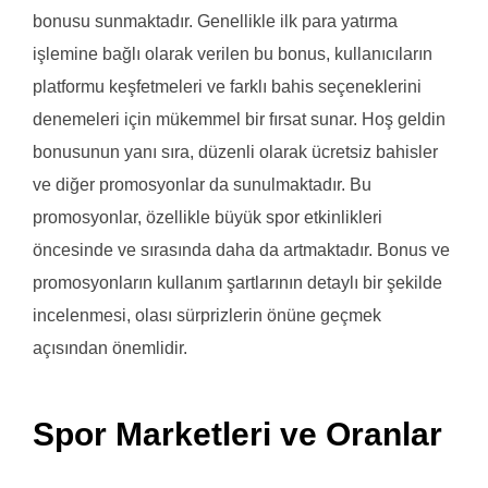
bonusu sunmaktadır. Genellikle ilk para yatırma
işlemine bağlı olarak verilen bu bonus, kullanıcıların
platformu keşfetmeleri ve farklı bahis seçeneklerini
denemeleri için mükemmel bir fırsat sunar. Hoş geldin
bonusunun yanı sıra, düzenli olarak ücretsiz bahisler
ve diğer promosyonlar da sunulmaktadır. Bu
promosyonlar, özellikle büyük spor etkinlikleri
öncesinde ve sırasında daha da artmaktadır. Bonus ve
promosyonların kullanım şartlarının detaylı bir şekilde
incelenmesi, olası sürprizlerin önüne geçmek
açısından önemlidir.
Spor Marketleri ve Oranlar