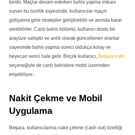
biridir. Maçlar devam ederken bahis yapma imkanı
sunan bu özellik sayesinde, kullanıcılar maçın
gidişatına göre stratejiler geliştirebilir ve anında karar
verebilirler. Canlı bahis bölümü, kullanıcı dostu bir
arayüze sahiptir ve anlık olarak güncellenen oranlar
sayesinde bahis yapma süreci oldukça kolay ve
heyecan verici hale gelir. Birçok kullanıcı,
Betjara indir
seçeneğiyle de canlı bahislere mobil üzerinden
erişebiliyor.
Nakit Çekme ve Mobil
Uygulama
Betjara, kullanıcılarına nakit çekme (cash out) özelliği