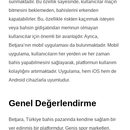
sunmaktadır. Bu özellik sayesinde, kullanıcılar maçın
bitmesini beklemeden, bahislerini erkenden
kapatabilirler. Bu, özellikle riskten kaçınmak isteyen
veya bahsin gidişatından memnun olmayan
kullanıcılar için önemli bir avantajdır. Ayrıca,
Betjara’nın mobil uygulaması da bulunmaktadır. Mobil
uygulama, kullanıcıların her yerden ve her zaman
bahis yapabilmesini sağlayarak, platformun kullanım
kolaylığını artırmaktadır. Uygulama, hem iOS hem de
Android cihazlarla uyumludur.
Genel Değerlendirme
Betjara, Türkiye bahis pazarında kendine sağlam bir
yer edinmiş bir platformdur. Geniş spor marketleri,