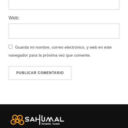
Web:
Guarda mi nombre, correo electrónico, y web en este
navegador para la próxima vez que comente.