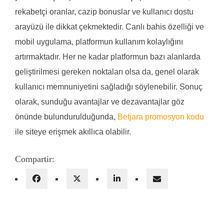
rekabetçi oranlar, cazip bonuslar ve kullanıcı dostu
arayüzü ile dikkat çekmektedir. Canlı bahis özelliği ve
mobil uygulama, platformun kullanım kolaylığını
artırmaktadır. Her ne kadar platformun bazı alanlarda
geliştirilmesi gereken noktaları olsa da, genel olarak
kullanıcı memnuniyetini sağladığı söylenebilir. Sonuç
olarak, sunduğu avantajlar ve dezavantajlar göz
önünde bulundurulduğunda,
Betjara promosyon kodu
ile siteye erişmek akıllıca olabilir.
Compartir: