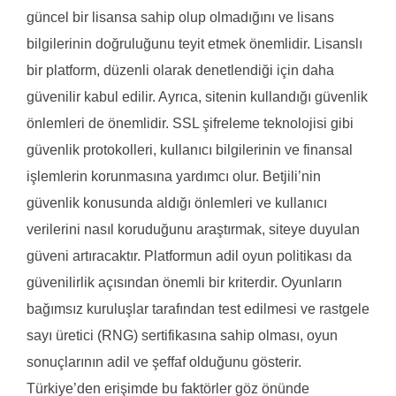
güncel bir lisansa sahip olup olmadığını ve lisans
bilgilerinin doğruluğunu teyit etmek önemlidir. Lisanslı
bir platform, düzenli olarak denetlendiği için daha
güvenilir kabul edilir. Ayrıca, sitenin kullandığı güvenlik
önlemleri de önemlidir. SSL şifreleme teknolojisi gibi
güvenlik protokolleri, kullanıcı bilgilerinin ve finansal
işlemlerin korunmasına yardımcı olur. Betjili’nin
güvenlik konusunda aldığı önlemleri ve kullanıcı
verilerini nasıl koruduğunu araştırmak, siteye duyulan
güveni artıracaktır. Platformun adil oyun politikası da
güvenilirlik açısından önemli bir kriterdir. Oyunların
bağımsız kuruluşlar tarafından test edilmesi ve rastgele
sayı üretici (RNG) sertifikasına sahip olması, oyun
sonuçlarının adil ve şeffaf olduğunu gösterir.
Türkiye’den erişimde bu faktörler göz önünde