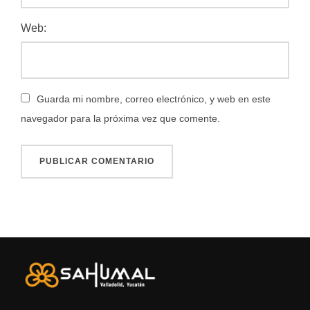
Web:
Guarda mi nombre, correo electrónico, y web en este
navegador para la próxima vez que comente.