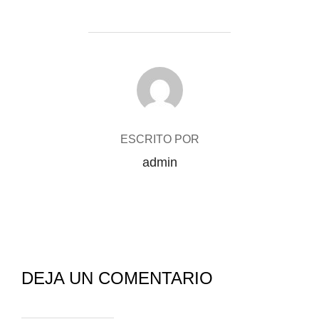
AUTOR DE LA ENTRADA
ESCRITO POR
admin
DEJA UN COMENTARIO