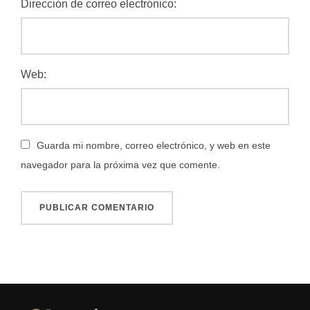
Dirección de correo electrónico:
Web:
Guarda mi nombre, correo electrónico, y web en este
navegador para la próxima vez que comente.