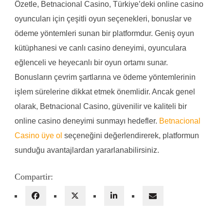
Özetle, Betnacional Casino, Türkiye’deki online casino
oyuncuları için çeşitli oyun seçenekleri, bonuslar ve
ödeme yöntemleri sunan bir platformdur. Geniş oyun
kütüphanesi ve canlı casino deneyimi, oyunculara
eğlenceli ve heyecanlı bir oyun ortamı sunar.
Bonusların çevrim şartlarına ve ödeme yöntemlerinin
işlem sürelerine dikkat etmek önemlidir. Ancak genel
olarak, Betnacional Casino, güvenilir ve kaliteli bir
online casino deneyimi sunmayı hedefler.
Betnacional
Casino üye ol
seçeneğini değerlendirerek, platformun
sunduğu avantajlardan yararlanabilirsiniz.
Compartir: