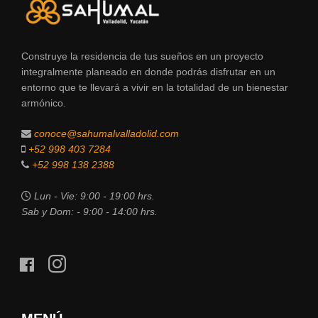
Construye la residencia de tus sueños en un proyecto
integralmente planeado en donde podrás disfrutar en un
entorno que te llevará a vivir en la totalidad de un bienestar
armónico.
conoce@sahumalvalladolid.com
+52 998 403 7284
+52 998 138 2388
Lun - Vie: 9:00 - 19:00 hrs.
Sab y Dom: - 9:00 - 14:00 hrs.
facebook
instagram