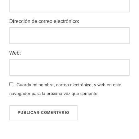
Dirección de correo electrónico:
Web:
Guarda mi nombre, correo electrónico, y web en este
navegador para la próxima vez que comente.