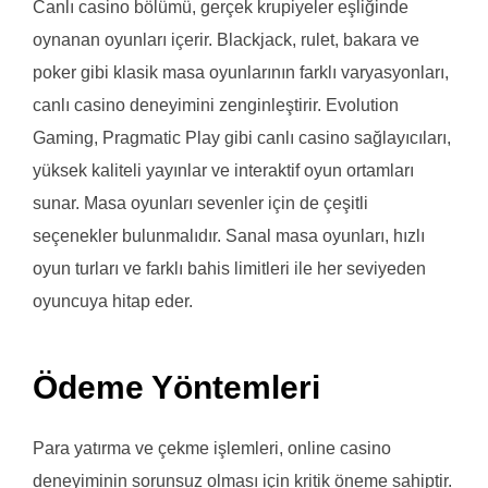
Canlı casino bölümü, gerçek krupiyeler eşliğinde
oynanan oyunları içerir. Blackjack, rulet, bakara ve
poker gibi klasik masa oyunlarının farklı varyasyonları,
canlı casino deneyimini zenginleştirir. Evolution
Gaming, Pragmatic Play gibi canlı casino sağlayıcıları,
yüksek kaliteli yayınlar ve interaktif oyun ortamları
sunar. Masa oyunları sevenler için de çeşitli
seçenekler bulunmalıdır. Sanal masa oyunları, hızlı
oyun turları ve farklı bahis limitleri ile her seviyeden
oyuncuya hitap eder.
Ödeme Yöntemleri
Para yatırma ve çekme işlemleri, online casino
deneyiminin sorunsuz olması için kritik öneme sahiptir.