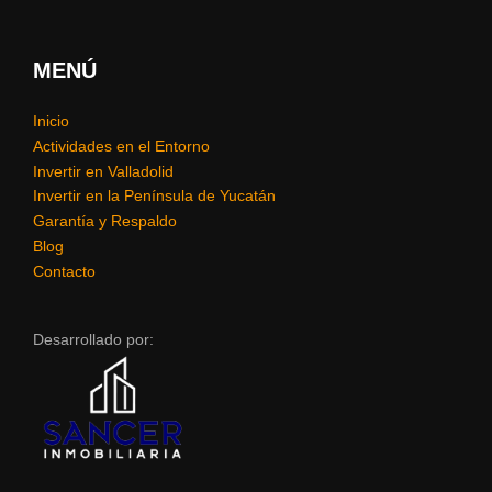
MENÚ
Inicio
Actividades en el Entorno
Invertir en Valladolid
Invertir en la Península de Yucatán
Garantía y Respaldo
Blog
Contacto
Desarrollado por: