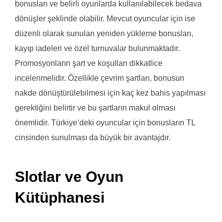
bonusları ve belirli oyunlarda kullanılabilecek bedava
dönüşler şeklinde olabilir. Mevcut oyuncular için ise
düzenli olarak sunulan yeniden yükleme bonusları,
kayıp iadeleri ve özel turnuvalar bulunmaktadır.
Promosyonların şart ve koşulları dikkatlice
incelenmelidir. Özellikle çevrim şartları, bonusun
nakde dönüştürülebilmesi için kaç kez bahis yapılması
gerektiğini belirtir ve bu şartların makul olması
önemlidir. Türkiye’deki oyuncular için bonusların TL
cinsinden sunulması da büyük bir avantajdır.
Slotlar ve Oyun
Kütüphanesi