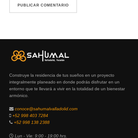
Construye la residencia de tus sueños en un proyecto
integralmente planeado en donde podrás disfrutar en un
entorno que te llevará a vivir en la totalidad de un bienestar
armónico.
conoce@sahumalvalladolid.com
+52 998 403 7284
+52 998 138 2388
Lun - Vie: 9:00 - 19:00 hrs.