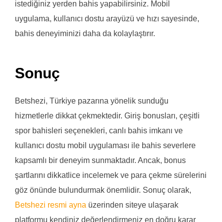
istediğiniz yerden bahis yapabilirsiniz. Mobil
uygulama, kullanıcı dostu arayüzü ve hızı sayesinde,
bahis deneyiminizi daha da kolaylaştırır.
Sonuç
Betshezi, Türkiye pazarına yönelik sunduğu
hizmetlerle dikkat çekmektedir. Giriş bonusları, çeşitli
spor bahisleri seçenekleri, canlı bahis imkanı ve
kullanıcı dostu mobil uygulaması ile bahis severlere
kapsamlı bir deneyim sunmaktadır. Ancak, bonus
şartlarını dikkatlice incelemek ve para çekme sürelerini
göz önünde bulundurmak önemlidir. Sonuç olarak,
Betshezi resmi ayna
üzerinden siteye ulaşarak
platformu kendiniz değerlendirmeniz en doğru karar