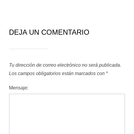
DEJA UN COMENTARIO
Tu dirección de correo electrónico no será publicada.
Los campos obligatorios están marcados con
*
Mensaje: