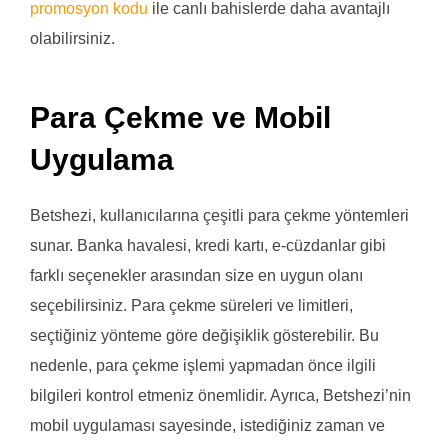
promosyon kodu
ile canlı bahislerde daha avantajlı
olabilirsiniz.
Para Çekme ve Mobil
Uygulama
Betshezi, kullanıcılarına çeşitli para çekme yöntemleri
sunar. Banka havalesi, kredi kartı, e-cüzdanlar gibi
farklı seçenekler arasından size en uygun olanı
seçebilirsiniz. Para çekme süreleri ve limitleri,
seçtiğiniz yönteme göre değişiklik gösterebilir. Bu
nedenle, para çekme işlemi yapmadan önce ilgili
bilgileri kontrol etmeniz önemlidir. Ayrıca, Betshezi’nin
mobil uygulaması sayesinde, istediğiniz zaman ve