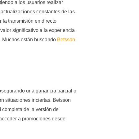
endo a los usuarios realizar
 actualizaciones constantes de las
r la transmisión en directo
lor significativo a la experiencia
cia. Muchos están buscando
Betsson
, asegurando una ganancia parcial o
n situaciones inciertas. Betsson
d completa de la versión de
a y acceder a promociones desde