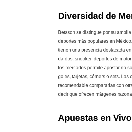
Diversidad de Me
Betsson se distingue por su amplia
deportes más populares en México, 
tienen una presencia destacada en
dardos, snooker, deportes de motor
los mercados permite apostar no so
goles, tarjetas, córners o sets. L
recomendable compararlas con otra
decir que ofrecen márgenes razona
Apuestas en Vivo