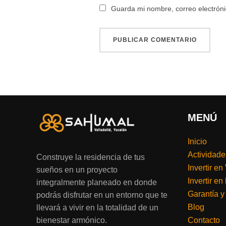
Guarda mi nombre, correo electróni
MENÚ
Inicio
Actividade
Construye la residencia de tus
Invertir en
sueños en un proyecto
Invertir e
integralmente planeado en donde
Garantía 
podrás disfrutar en un entorno que te
Blog
llevará a vivir en la totalidad de un
Contacto
bienestar armónico.