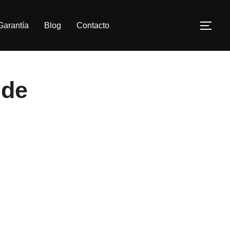
Garantía
Blog
Contacto
ALT
 de