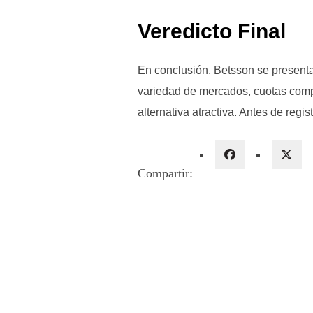
Veredicto Final
En conclusión, Betsson se presenta
variedad de mercados, cuotas compe
alternativa atractiva. Antes de regi
Compartir: