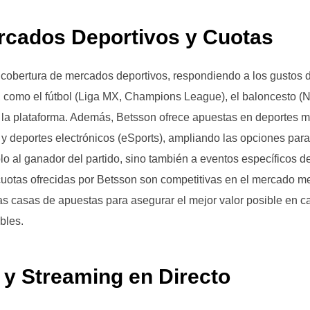
rcados Deportivos y Cuotas
 cobertura de mercados deportivos, respondiendo a los gustos
como el fútbol (Liga MX, Champions League), el baloncesto (NB
 la plataforma. Además, Betsson ofrece apuestas en deportes
 y deportes electrónicos (eSports), ampliando las opciones para
lo al ganador del partido, sino también a eventos específicos 
as cuotas ofrecidas por Betsson son competitivas en el mercado
s casas de apuestas para asegurar el mejor valor posible en 
bles.
 y Streaming en Directo