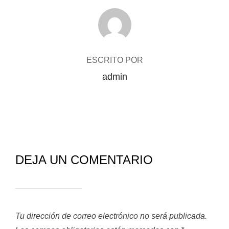
AUTOR DE LA ENTRADA
ESCRITO POR
admin
DEJA UN COMENTARIO
Tu dirección de correo electrónico no será publicada.