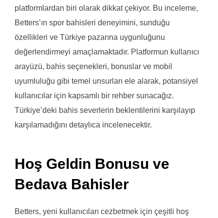
platformlardan biri olarak dikkat çekiyor. Bu inceleme,
Betters’ın spor bahisleri deneyimini, sunduğu
özellikleri ve Türkiye pazarına uygunluğunu
değerlendirmeyi amaçlamaktadır. Platformun kullanıcı
arayüzü, bahis seçenekleri, bonuslar ve mobil
uyumluluğu gibi temel unsurları ele alarak, potansiyel
kullanıcılar için kapsamlı bir rehber sunacağız.
Türkiye’deki bahis severlerin beklentilerini karşılayıp
karşılamadığını detaylıca incelenecektir.
Hoş Geldin Bonusu ve
Bedava Bahisler
Betters, yeni kullanıcıları cezbetmek için çeşitli hoş