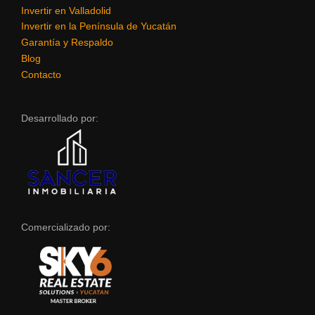
Invertir en Valladolid
Invertir en la Península de Yucatán
Garantía y Respaldo
Blog
Contacto
Desarrollado por:
Comercializado por: