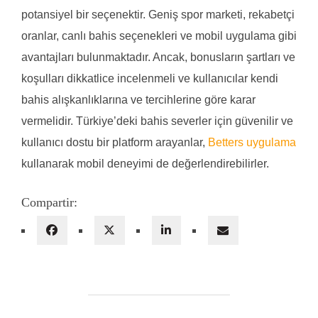
potansiyel bir seçenektir. Geniş spor marketi, rekabetçi
oranlar, canlı bahis seçenekleri ve mobil uygulama gibi
avantajları bulunmaktadır. Ancak, bonusların şartları ve
koşulları dikkatlice incelenmeli ve kullanıcılar kendi
bahis alışkanlıklarına ve tercihlerine göre karar
vermelidir. Türkiye’deki bahis severler için güvenilir ve
kullanıcı dostu bir platform arayanlar,
Betters uygulama
kullanarak mobil deneyimi de değerlendirebilirler.
Compartir: