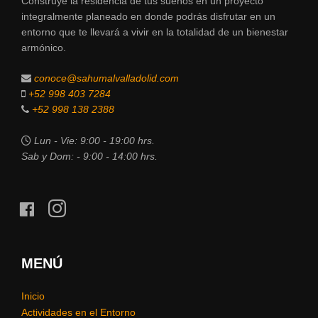
Construye la residencia de tus sueños en un proyecto
integralmente planeado en donde podrás disfrutar en un
entorno que te llevará a vivir en la totalidad de un bienestar
armónico.
conoce@sahumalvalladolid.com
+52 998 403 7284
+52 998 138 2388
Lun - Vie: 9:00 - 19:00 hrs.
Sab y Dom: - 9:00 - 14:00 hrs.
facebook
instagram
MENÚ
Inicio
Actividades en el Entorno