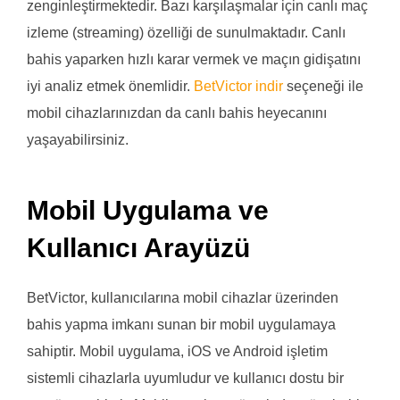
zenginleştirmektedir. Bazı karşılaşmalar için canlı maç
izleme (streaming) özelliği de sunulmaktadır. Canlı
bahis yaparken hızlı karar vermek ve maçın gidişatını
iyi analiz etmek önemlidir.
BetVictor indir
seçeneği ile
mobil cihazlarınızdan da canlı bahis heyecanını
yaşayabilirsiniz.
Mobil Uygulama ve
Kullanıcı Arayüzü
BetVictor, kullanıcılarına mobil cihazlar üzerinden
bahis yapma imkanı sunan bir mobil uygulamaya
sahiptir. Mobil uygulama, iOS ve Android işletim
sistemli cihazlarla uyumludur ve kullanıcı dostu bir