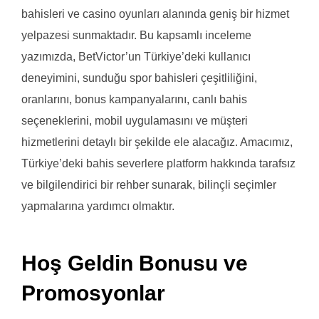
bahisleri ve casino oyunları alanında geniş bir hizmet
yelpazesi sunmaktadır. Bu kapsamlı inceleme
yazımızda, BetVictor’un Türkiye’deki kullanıcı
deneyimini, sunduğu spor bahisleri çeşitliliğini,
oranlarını, bonus kampanyalarını, canlı bahis
seçeneklerini, mobil uygulamasını ve müşteri
hizmetlerini detaylı bir şekilde ele alacağız. Amacımız,
Türkiye’deki bahis severlere platform hakkında tarafsız
ve bilgilendirici bir rehber sunarak, bilinçli seçimler
yapmalarına yardımcı olmaktır.
Hoş Geldin Bonusu ve
Promosyonlar