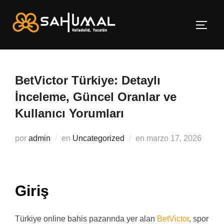
Saltar
al
ALTE
contenido
BetVictor Türkiye: Detaylı
İnceleme, Güncel Oranlar ve
Kullanıcı Yorumları
Publicado
por
admin
en
Uncategorized
en
marzo 17, 2026
el
Giriş
Türkiye online bahis pazarında yer alan
BetVictor
, spor