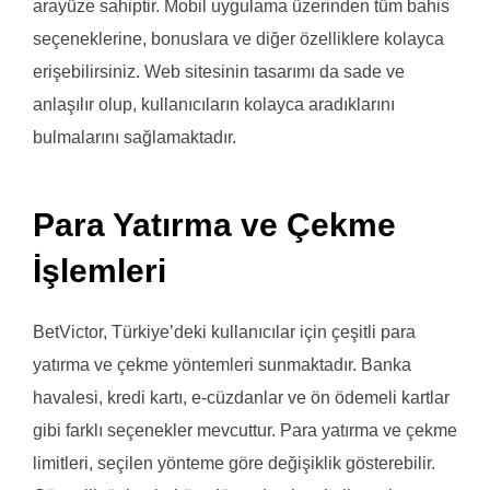
arayüze sahiptir. Mobil uygulama üzerinden tüm bahis
seçeneklerine, bonuslara ve diğer özelliklere kolayca
erişebilirsiniz. Web sitesinin tasarımı da sade ve
anlaşılır olup, kullanıcıların kolayca aradıklarını
bulmalarını sağlamaktadır.
Para Yatırma ve Çekme
İşlemleri
BetVictor, Türkiye’deki kullanıcılar için çeşitli para
yatırma ve çekme yöntemleri sunmaktadır. Banka
havalesi, kredi kartı, e-cüzdanlar ve ön ödemeli kartlar
gibi farklı seçenekler mevcuttur. Para yatırma ve çekme
limitleri, seçilen yönteme göre değişiklik gösterebilir.