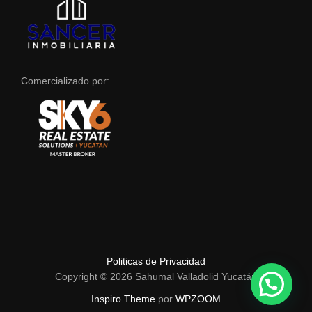
Comercializado por:
Politicas de Privacidad
Copyright © 2026 Sahumal Valladolid Yucatán
Inspiro Theme
por
WPZOOM