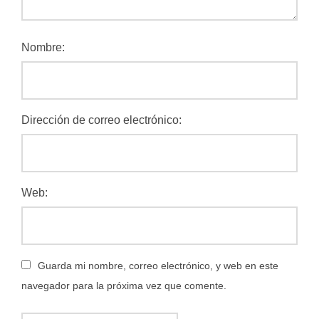
Nombre:
Dirección de correo electrónico:
Web:
Guarda mi nombre, correo electrónico, y web en este
navegador para la próxima vez que comente.