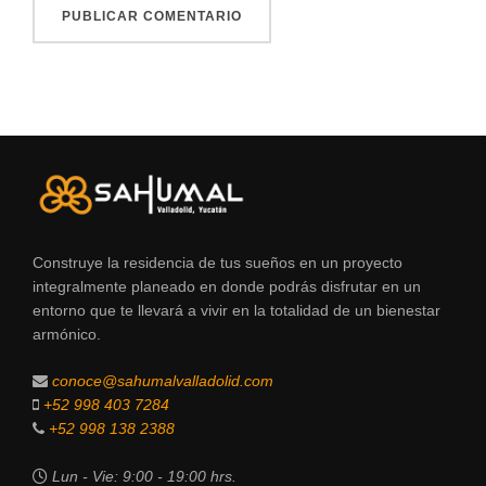
Construye la residencia de tus sueños en un proyecto
integralmente planeado en donde podrás disfrutar en un
entorno que te llevará a vivir en la totalidad de un bienestar
armónico.
conoce@sahumalvalladolid.com
+52 998 403 7284
+52 998 138 2388
Lun - Vie: 9:00 - 19:00 hrs.