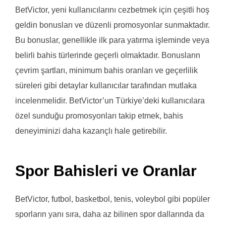
BetVictor, yeni kullanıcılarını cezbetmek için çeşitli hoş
geldin bonusları ve düzenli promosyonlar sunmaktadır.
Bu bonuslar, genellikle ilk para yatırma işleminde veya
belirli bahis türlerinde geçerli olmaktadır. Bonusların
çevrim şartları, minimum bahis oranları ve geçerlilik
süreleri gibi detaylar kullanıcılar tarafından mutlaka
incelenmelidir. BetVictor’un Türkiye’deki kullanıcılara
özel sunduğu promosyonları takip etmek, bahis
deneyiminizi daha kazançlı hale getirebilir.
Spor Bahisleri ve Oranlar
BetVictor, futbol, basketbol, tenis, voleybol gibi popüler
sporların yanı sıra, daha az bilinen spor dallarında da