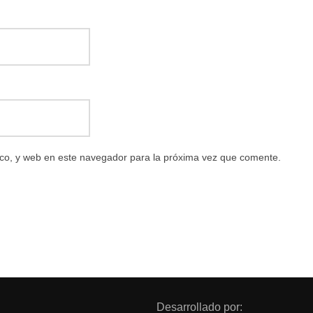
co, y web en este navegador para la próxima vez que comente.
Desarrollado por: