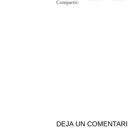
Compartir:
DEJA UN COMENTAR