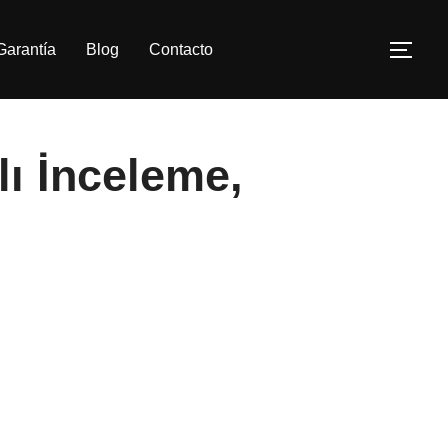
Garantía
Blog
Contacto
ALT
ı İnceleme,