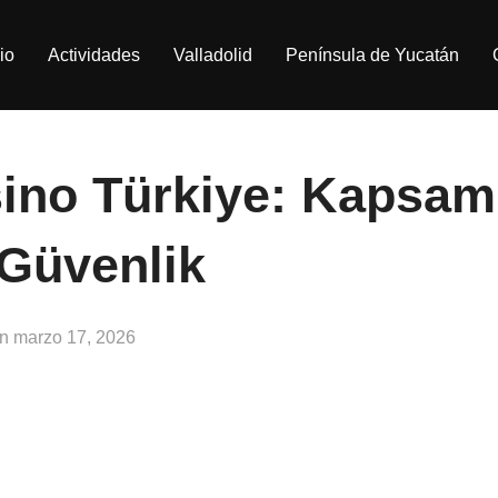
cio
Actividades
Valladolid
Península de Yucatán
ino Türkiye: Kapsaml
 Güvenlik
Publicado
en
marzo 17, 2026
el