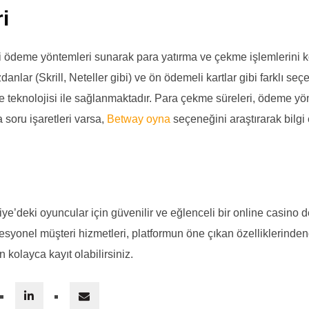
i
i ödeme yöntemleri sunarak para yatırma ve çekme işlemlerini k
zdanlar (Skrill, Neteller gibi) ve ön ödemeli kartlar gibi farklı 
e teknolojisi ile sağlanmaktadır. Para çekme süreleri, ödeme yön
oru işaretleri varsa,
Betway oyna
seçeneğini araştırarak bilgi 
e’deki oyuncular için güvenilir ve eğlenceli bir online casino
ofesyonel müşteri hizmetleri, platformun öne çıkan özelliklerind
kolayca kayıt olabilirsiniz.