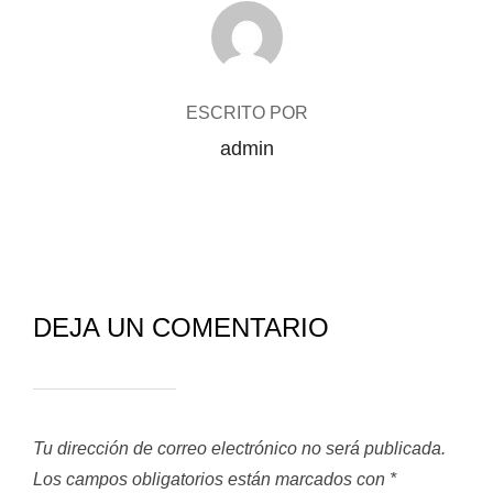
AUTOR DE LA ENTRADA
ESCRITO POR
admin
DEJA UN COMENTARIO
Tu dirección de correo electrónico no será publicada.
Los campos obligatorios están marcados con
*