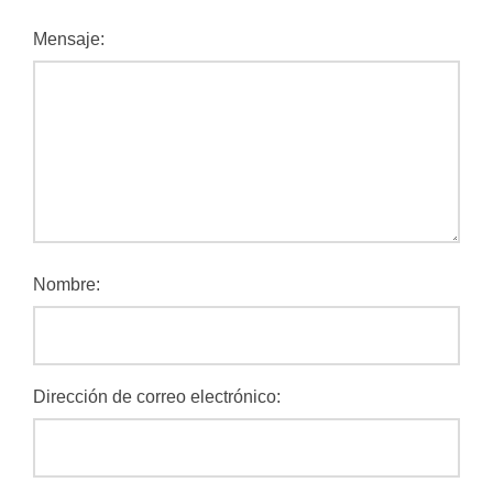
Mensaje:
Nombre:
Dirección de correo electrónico: