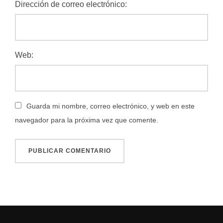
Dirección de correo electrónico:
Web:
Guarda mi nombre, correo electrónico, y web en este
navegador para la próxima vez que comente.