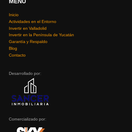
MENÚ
Inicio
Actividades en el Entorno
Invertir en Valladolid
Invertir en la Península de Yucatán
Garantía y Respaldo
Blog
Contacto
Desarrollado por:
Comercializado por: