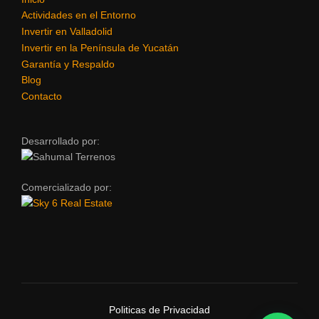
Actividades en el Entorno
Invertir en Valladolid
Invertir en la Península de Yucatán
Garantía y Respaldo
Blog
Contacto
Desarrollado por:
Comercializado por:
Politicas de Privacidad