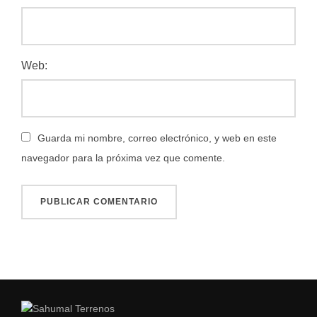
Web:
Guarda mi nombre, correo electrónico, y web en este
navegador para la próxima vez que comente.