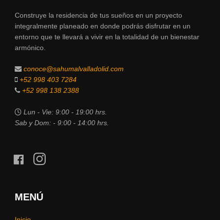
Construye la residencia de tus sueños en un proyecto
integralmente planeado en donde podrás disfrutar en un
entorno que te llevará a vivir en la totalidad de un bienestar
armónico.
conoce@sahumalvalladolid.com
+52 998 403 7284
+52 998 138 2388
Lun - Vie: 9:00 - 19:00 hrs.
Sab y Dom: - 9:00 - 14:00 hrs.
facebook
instagram
MENÚ
Inicio