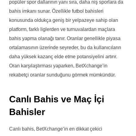
popüler spor dallarının yanı sıra, daha niş sporlara da
bahis imkanı sunar. Özellikle futbol bahisleri
konusunda oldukça geniş bir yelpazeye sahip olan
platform, farklı liglerden ve turnuvalardan maçlara
bahis yapma olanağı tanır. Oranlar genellikle piyasa
ortalamasının üzerinde seyreder, bu da kullanıcıların
daha yüksek kazanç elde etme potansiyelini artırır.
Oran karşılaştırması yaparken, BetXchange’in
rekabetçi oranlar sunduğunu görmek mümkündür.
Canlı Bahis ve Maç İçi
Bahisler
Canlı bahis, BetXchange’in en dikkat çekici