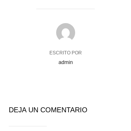
AUTOR DE LA ENTRADA
ESCRITO POR
admin
DEJA UN COMENTARIO