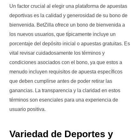
Un factor crucial al elegir una plataforma de apuestas
deportivas es la calidad y generosidad de su bono de
bienvenida. BetZilla ofrece un bono de bienvenida a
los nuevos usuarios, que típicamente incluye un
porcentaje del depósito inicial o apuestas gratuitas. Es
vital revisar cuidadosamente los términos y
condiciones asociados con el bono, ya que estos a
menudo incluyen requisitos de apuesta específicos
que deben cumplirse antes de poder retirar las
ganancias. La transparencia y la claridad en estos
términos son esenciales para una experiencia de
usuario positiva.
Variedad de Deportes y