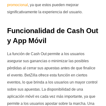
promocional
, ya que estos pueden mejorar
significativamente la experiencia del usuario.
Funcionalidad de Cash Out
y App Móvil
La función de Cash Out permite a los usuarios
asegurar sus ganancias o minimizar las posibles
pérdidas al cerrar sus apuestas antes de que finalice
el evento. BetZilla ofrece esta función en ciertos
eventos, lo que brinda a los usuarios un mayor control
sobre sus apuestas. La disponibilidad de una
aplicación móvil es cada vez más importante, ya que
permite a los usuarios apostar sobre la marcha. Una