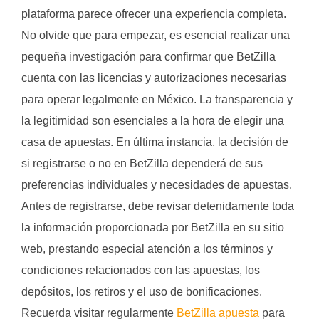
plataforma parece ofrecer una experiencia completa.
No olvide que para empezar, es esencial realizar una
pequeña investigación para confirmar que BetZilla
cuenta con las licencias y autorizaciones necesarias
para operar legalmente en México. La transparencia y
la legitimidad son esenciales a la hora de elegir una
casa de apuestas. En última instancia, la decisión de
si registrarse o no en BetZilla dependerá de sus
preferencias individuales y necesidades de apuestas.
Antes de registrarse, debe revisar detenidamente toda
la información proporcionada por BetZilla en su sitio
web, prestando especial atención a los términos y
condiciones relacionados con las apuestas, los
depósitos, los retiros y el uso de bonificaciones.
Recuerda visitar regularmente
BetZilla apuesta
para