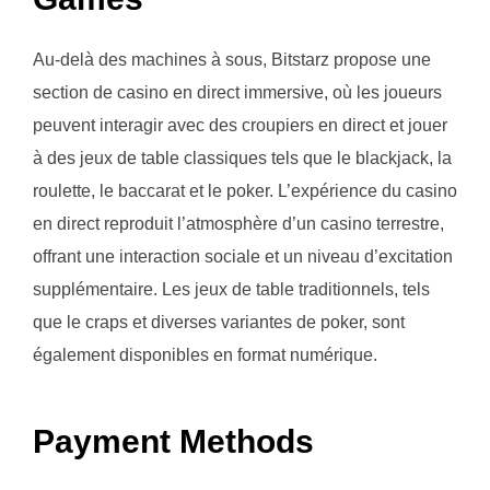
Au-delà des machines à sous, Bitstarz propose une
section de casino en direct immersive, où les joueurs
peuvent interagir avec des croupiers en direct et jouer
à des jeux de table classiques tels que le blackjack, la
roulette, le baccarat et le poker. L’expérience du casino
en direct reproduit l’atmosphère d’un casino terrestre,
offrant une interaction sociale et un niveau d’excitation
supplémentaire. Les jeux de table traditionnels, tels
que le craps et diverses variantes de poker, sont
également disponibles en format numérique.
Payment Methods