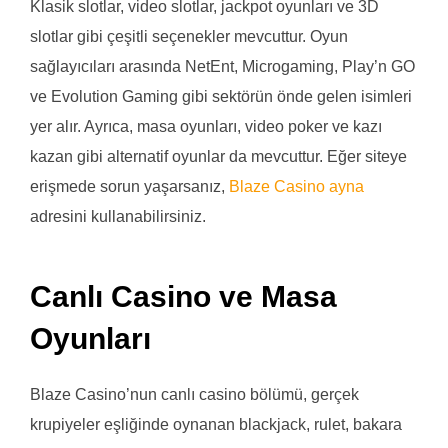
Klasik slotlar, video slotlar, jackpot oyunları ve 3D
slotlar gibi çeşitli seçenekler mevcuttur. Oyun
sağlayıcıları arasında NetEnt, Microgaming, Play’n GO
ve Evolution Gaming gibi sektörün önde gelen isimleri
yer alır. Ayrıca, masa oyunları, video poker ve kazı
kazan gibi alternatif oyunlar da mevcuttur. Eğer siteye
erişmede sorun yaşarsanız,
Blaze Casino ayna
adresini kullanabilirsiniz.
Canlı Casino ve Masa
Oyunları
Blaze Casino’nun canlı casino bölümü, gerçek
krupiyeler eşliğinde oynanan blackjack, rulet, bakara