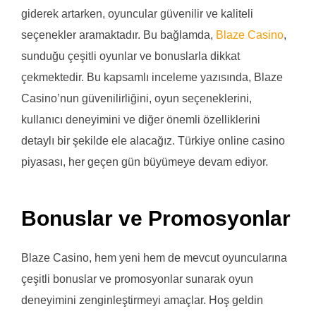
giderek artarken, oyuncular güvenilir ve kaliteli
seçenekler aramaktadır. Bu bağlamda,
Blaze Casino
,
sunduğu çeşitli oyunlar ve bonuslarla dikkat
çekmektedir. Bu kapsamlı inceleme yazısında, Blaze
Casino’nun güvenilirliğini, oyun seçeneklerini,
kullanıcı deneyimini ve diğer önemli özelliklerini
detaylı bir şekilde ele alacağız. Türkiye online casino
piyasası, her geçen gün büyümeye devam ediyor.
Bonuslar ve Promosyonlar
Blaze Casino, hem yeni hem de mevcut oyuncularına
çeşitli bonuslar ve promosyonlar sunarak oyun
deneyimini zenginleştirmeyi amaçlar. Hoş geldin