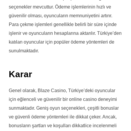
seçenekler mevcuttur. Ödeme işlemlerinin hızlı ve
güvenilir olması, oyuncuların memnuniyetini artırır.
Para çekme işlemleri genellikle belirli bir süre içinde
işlenir ve oyuncuların hesaplarına aktarılır. Türkiye’den
katılan oyuncular için popüler ödeme yöntemleri de
sunulmaktadır.
Karar
Genel olarak, Blaze Casino, Türkiye’deki oyuncular
için eğlenceli ve güvenilir bir online casino deneyimi
sunmaktadır. Geniş oyun seçenekleri, çeşitli bonuslar
ve güvenli ödeme yöntemleri ile dikkat çeker. Ancak,
bonusların şartları ve koşulları dikkatlice incelenmeli