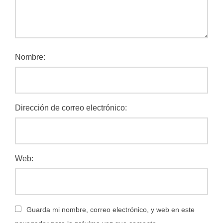
Nombre:
Dirección de correo electrónico:
Web:
Guarda mi nombre, correo electrónico, y web en este