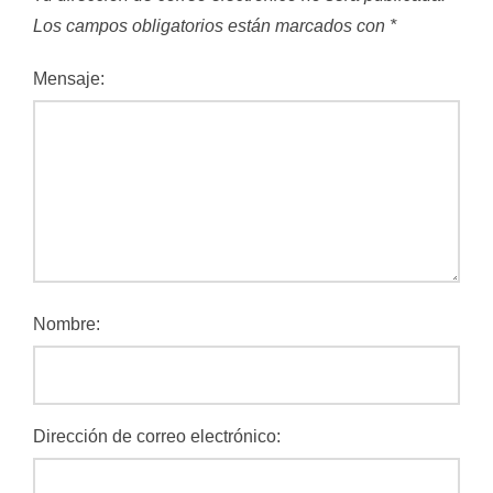
Los campos obligatorios están marcados con
*
Mensaje:
Nombre:
Dirección de correo electrónico: