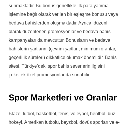
sunmaktadır. Bu bonus genellikle ilk para yatırma
işlemine bağlı olarak verilen bir eşleşme bonusu veya
bedava bahislerden oluşmaktadır. Ayrıca, düzenli
olarak düzenlenen promosyonlar ve bedava bahis
kampanyaları da mevcuttur. Bonusların ve bedava
bahislerin şartlarını (çevrim şartları, minimum oranlar,
geçerlilik süreleri) dikkatlice okumak önemlidir. Bahis
sitesi, Türkiye’deki spor bahis severlerin ilgisini
çekecek özel promosyonlar da sunabilir.
Spor Marketleri ve Oranlar
Blaze, futbol, basketbol, tenis, voleybol, hentbol, buz
hokeyi, Amerikan futbolu, beyzbol, dövüş sporları ve e-