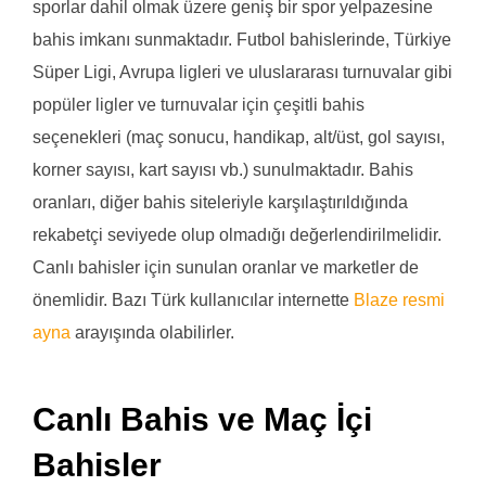
sporlar dahil olmak üzere geniş bir spor yelpazesine
bahis imkanı sunmaktadır. Futbol bahislerinde, Türkiye
Süper Ligi, Avrupa ligleri ve uluslararası turnuvalar gibi
popüler ligler ve turnuvalar için çeşitli bahis
seçenekleri (maç sonucu, handikap, alt/üst, gol sayısı,
korner sayısı, kart sayısı vb.) sunulmaktadır. Bahis
oranları, diğer bahis siteleriyle karşılaştırıldığında
rekabetçi seviyede olup olmadığı değerlendirilmelidir.
Canlı bahisler için sunulan oranlar ve marketler de
önemlidir. Bazı Türk kullanıcılar internette
Blaze resmi
ayna
arayışında olabilirler.
Canlı Bahis ve Maç İçi
Bahisler