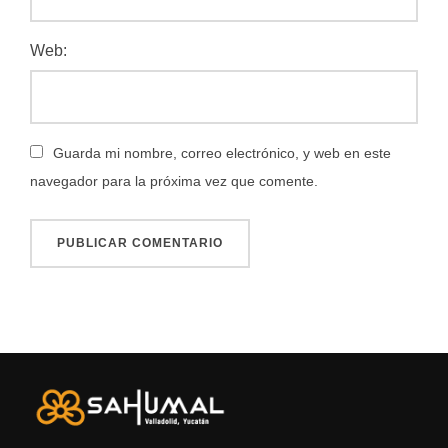
Web:
Guarda mi nombre, correo electrónico, y web en este
navegador para la próxima vez que comente.