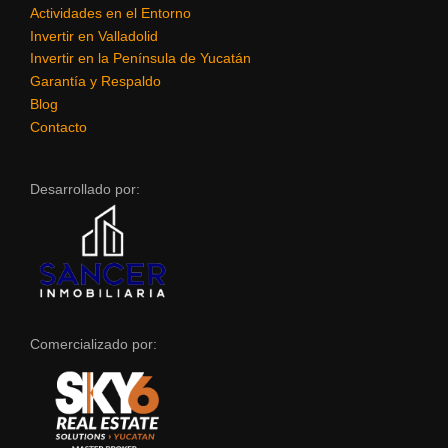
Actividades en el Entorno
Invertir en Valladolid
Invertir en la Península de Yucatán
Garantía y Respaldo
Blog
Contacto
Desarrollado por:
Comercializado por: