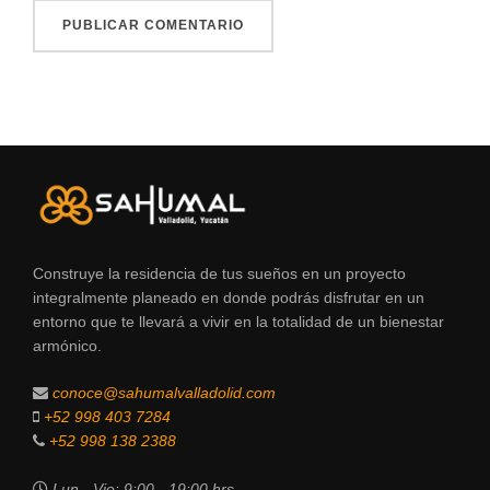
Construye la residencia de tus sueños en un proyecto
integralmente planeado en donde podrás disfrutar en un
entorno que te llevará a vivir en la totalidad de un bienestar
armónico.
conoce@sahumalvalladolid.com
+52 998 403 7284
+52 998 138 2388
Lun - Vie: 9:00 - 19:00 hrs.