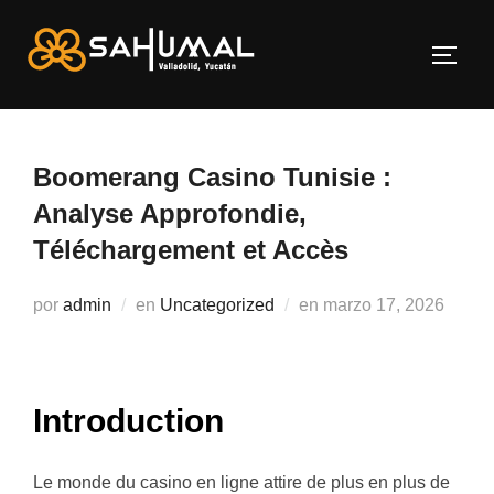
Saltar
al
ALTE
contenido
Boomerang Casino Tunisie :
Analyse Approfondie,
Téléchargement et Accès
Publicado
por
admin
en
Uncategorized
en
marzo 17, 2026
el
Introduction
Le monde du casino en ligne attire de plus en plus de