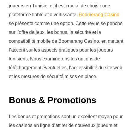
joueurs en Tunisie, et il est crucial de choisir une
plateforme fiable et divertissante.
Boomerang Casino
se présente comme une option. Cette revue se penche
sur l’offre de jeux, les bonus, la sécurité et la
compatibilité mobile de Boomerang Casino, en mettant
l’accent sur les aspects pratiques pour les joueurs
tunisiens. Nous examinerons les options de
téléchargement éventuelles, l’accessibilité du site web
et les mesures de sécurité mises en place.
Bonus & Promotions
Les bonus et promotions sont un excellent moyen pour
les casinos en ligne d’attirer de nouveaux joueurs et