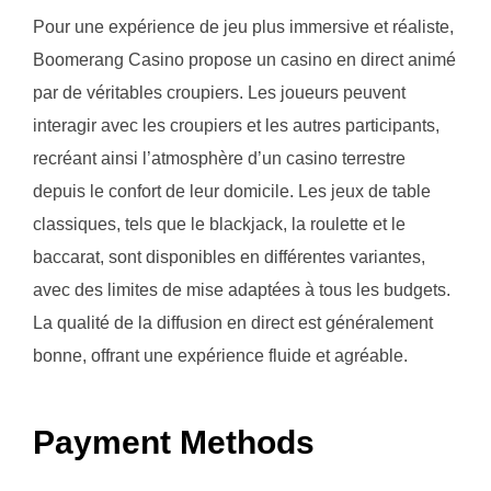
Pour une expérience de jeu plus immersive et réaliste,
Boomerang Casino propose un casino en direct animé
par de véritables croupiers. Les joueurs peuvent
interagir avec les croupiers et les autres participants,
recréant ainsi l’atmosphère d’un casino terrestre
depuis le confort de leur domicile. Les jeux de table
classiques, tels que le blackjack, la roulette et le
baccarat, sont disponibles en différentes variantes,
avec des limites de mise adaptées à tous les budgets.
La qualité de la diffusion en direct est généralement
bonne, offrant une expérience fluide et agréable.
Payment Methods