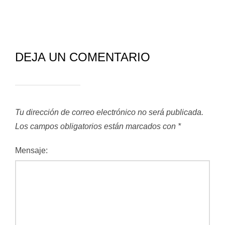
DEJA UN COMENTARIO
Tu dirección de correo electrónico no será publicada.
Los campos obligatorios están marcados con
*
Mensaje: