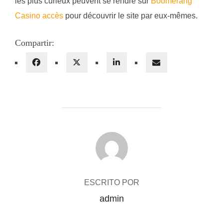
les plus curieux peuvent se rendre sur
Boomerang
Casino accès
pour découvrir le site par eux-mêmes.
Compartir:
AUTOR DE LA ENTRADA
ESCRITO POR
admin