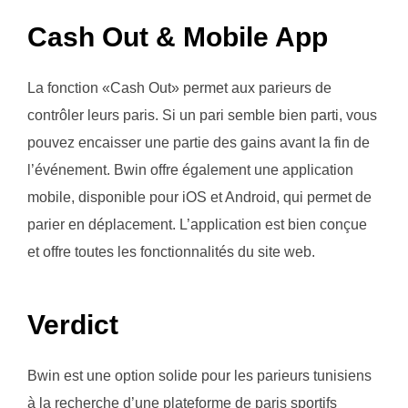
Cash Out & Mobile App
La fonction «Cash Out» permet aux parieurs de
contrôler leurs paris. Si un pari semble bien parti, vous
pouvez encaisser une partie des gains avant la fin de
l’événement. Bwin offre également une application
mobile, disponible pour iOS et Android, qui permet de
parier en déplacement. L’application est bien conçue
et offre toutes les fonctionnalités du site web.
Verdict
Bwin est une option solide pour les parieurs tunisiens
à la recherche d’une plateforme de paris sportifs