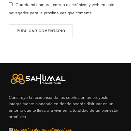
Guarda mi nombre, correo electrónico, y web en este
navegador para la próxima vez que comente.
Construye la residencia de tus sueños en un proyecto
integralmente planeado en donde podrás disfrutar en un
entorno que te llevará a vivir en la totalidad de un bienestar
armónico.
conoce@sahumalvalladolid.com