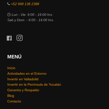
+52 998 138 2388
Lun - Vie: 9:00 - 19:00 hrs.
Sab y Dom: - 9:00 - 14:00 hrs.
facebook
instagram
MENÚ
Inicio
Actividades en el Entorno
Invertir en Valladolid
Invertir en la Península de Yucatán
Garantía y Respaldo
Blog
Contacto