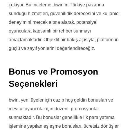
çekiyor. Bu inceleme, bwin’in Türkiye pazarına
sunduğu hizmetleri, güvenilirlik derecesini ve kullanıcı
deneyimini mercek altına alarak, potansiyel
oyunculara kapsamlı bir rehber sunmayı
amaçlamaktadır. Objektif bir bakış açısıyla, platformun
güçlü ve zayıf yönlerini değerlendireceğiz.
Bonus ve Promosyon
Seçenekleri
bwin, yeni üyeler için cazip hoş geldin bonusları ve
mevcut oyuncular için düzenli promosyonlar
sunmaktadır. Bu bonuslar genellikle ilk para yatırma
işlemine yapılan eşleşme bonusları, ücretsiz dönüşler