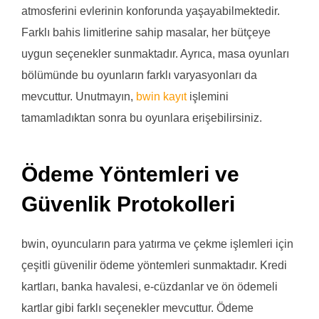
atmosferini evlerinin konforunda yaşayabilmektedir.
Farklı bahis limitlerine sahip masalar, her bütçeye
uygun seçenekler sunmaktadır. Ayrıca, masa oyunları
bölümünde bu oyunların farklı varyasyonları da
mevcuttur. Unutmayın,
bwin kayıt
işlemini
tamamladıktan sonra bu oyunlara erişebilirsiniz.
Ödeme Yöntemleri ve
Güvenlik Protokolleri
bwin, oyuncuların para yatırma ve çekme işlemleri için
çeşitli güvenilir ödeme yöntemleri sunmaktadır. Kredi
kartları, banka havalesi, e-cüzdanlar ve ön ödemeli
kartlar gibi farklı seçenekler mevcuttur. Ödeme