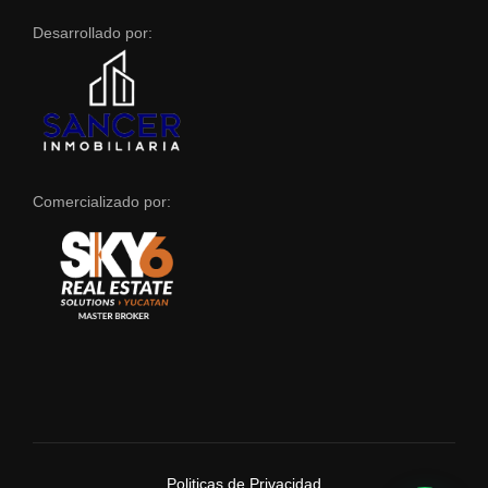
Desarrollado por:
Comercializado por:
Politicas de Privacidad