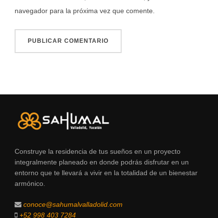
navegador para la próxima vez que comente.
Construye la residencia de tus sueños en un proyecto
integralmente planeado en donde podrás disfrutar en un
entorno que te llevará a vivir en la totalidad de un bienestar
armónico.
conoce@sahumalvalladolid.com
+52 998 403 7284