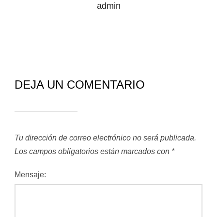
admin
DEJA UN COMENTARIO
Tu dirección de correo electrónico no será publicada.
Los campos obligatorios están marcados con
*
Mensaje: