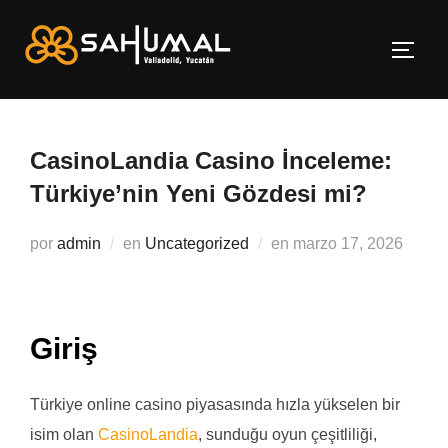
Saltar
al
ALTE
contenido
CasinoLandia Casino İnceleme:
Türkiye’nin Yeni Gözdesi mi?
Publicado
por
admin
en
Uncategorized
en
marzo 17, 2026
el
Giriş
Türkiye online casino piyasasında hızla yükselen bir
isim olan
CasinoLandia
, sunduğu oyun çeşitliliği,