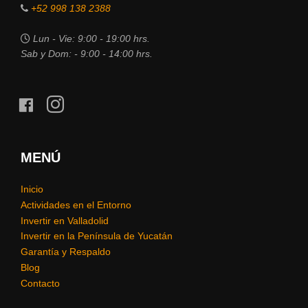
+52 998 138 2388
Lun - Vie: 9:00 - 19:00 hrs.
Sab y Dom: - 9:00 - 14:00 hrs.
facebook
instagram
MENÚ
Inicio
Actividades en el Entorno
Invertir en Valladolid
Invertir en la Península de Yucatán
Garantía y Respaldo
Blog
Contacto