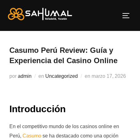
Saltar
al
ALTE
contenido
Casumo Perú Review: Guía y
Experiencia del Casino Online
Publicado
por
admin
en
Uncategorized
en
marzo 17, 2026
el
Introducción
En el competitivo mundo de los casinos online en
Perú,
Casumo
se ha destacado como una opción