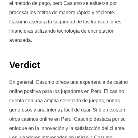
el método de pago, pero Casumo se esfuerza por
procesar los retiros de manera rápida y eficiente.
Casumo asegura la seguridad de las transacciones
financieras utilizando tecnología de encriptación
avanzada.
Verdict
En general, Casumo ofrece una experiencia de casino
online positiva para los jugadores en Perú. El casino
cuenta con una amplia selección de juegos, bonos
generosos y una interfaz fácil de usar. Si bien existen
otros casinos online en Perú, Casumo destaca por su
enfoque en la innovación y la satisfacción del cliente.
Los jugadores interesados en unirse a Casumo