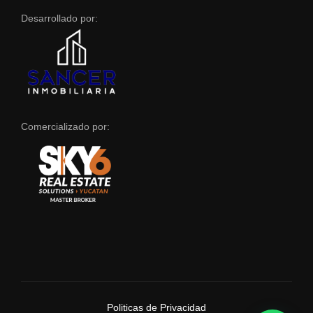
Desarrollado por:
Comercializado por:
Politicas de Privacidad