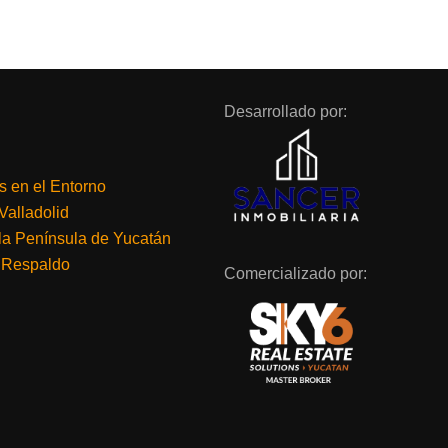
Desarrollado por:
s en el Entorno
 Valladolid
n la Península de Yucatán
y Respaldo
Comercializado por: