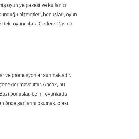
ş oyun yelpazesi ve kullanıcı
sunduğu hizmetleri, bonusları, oyun
iye’deki oyunculara Codere Casino
ar ve promosyonlar sunmaktadır.
eçenekler mevcuttur. Ancak, bu
 Bazı bonuslar, belirli oyunlarda
dan önce şartlarını okumak, olası