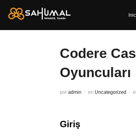
Saltar
al
Ini
contenido
Codere Casi
Oyuncuları 
por
admin
en
Uncategorized
Giriş