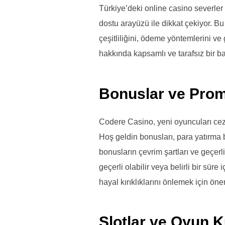
Türkiye’deki online casino severle
dostu arayüzü ile dikkat çekiyor. 
çeşitliliğini, ödeme yöntemlerini v
hakkında kapsamlı ve tarafsız bir ba
Bonuslar ve Pro
Codere Casino, yeni oyuncuları ce
Hoş geldin bonusları, para yatırma 
bonusların çevrim şartları ve geçerli
geçerli olabilir veya belirli bir sü
hayal kırıklıklarını önlemek için önem
Slotlar ve Oyun 