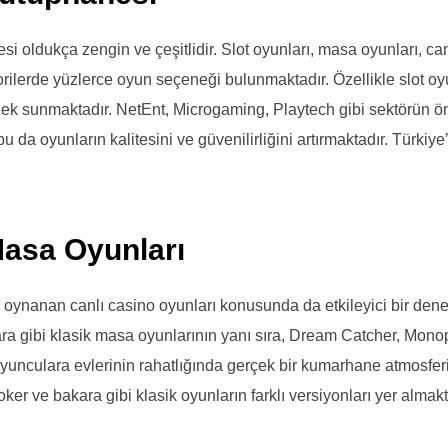
oldukça zengin ve çeşitlidir. Slot oyunları, masa oyunları, can
orilerde yüzlerce oyun seçeneği bulunmaktadır. Özellikle slot oyun
ek sunmaktadır. NetEnt, Microgaming, Playtech gibi sektörün ön
u da oyunların kalitesini ve güvenilirliğini artırmaktadır. Türkiy
Masa Oyunları
 oynanan canlı casino oyunları konusunda da etkileyici bir dene
kara gibi klasik masa oyunlarının yanı sıra, Dream Catcher, Monop
yunculara evlerinin rahatlığında gerçek bir kumarhane atmosfer
oker ve bakara gibi klasik oyunların farklı versiyonları yer almak