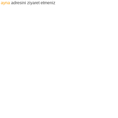
 ayna
adresini ziyaret etmeniz