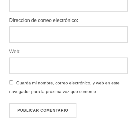
Dirección de correo electrónico:
Web:
Guarda mi nombre, correo electrónico, y web en este
navegador para la próxima vez que comente.