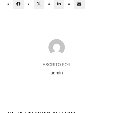
AUTOR DE LA ENTRADA
ESCRITO POR
admin