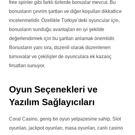
free spinler gibi farklı türlerde bonuslar mevcut. Bu
bonusların çevrim şartları ve diğer koşulları dikkatlice
incelenmelidir. Özellikle Türkiye’deki oyuncular için,
bonusların sunduğu avantajları en iyi şekilde
değerlendirmek için bu şartları anlamak önemlidir.
Bonusların yanı sıra, düzenli olarak düzenlenen
turnuvalar ve çekilişler de oyunculara ek kazanç
fırsatları sunuyor.
Oyun Seçenekleri ve
Yazılım Sağlayıcıları
Coral Casino, geniş bir oyun yelpazesine sahip. Slot
oyunları, jackpot oyunları, masa oyunları, canlı casino