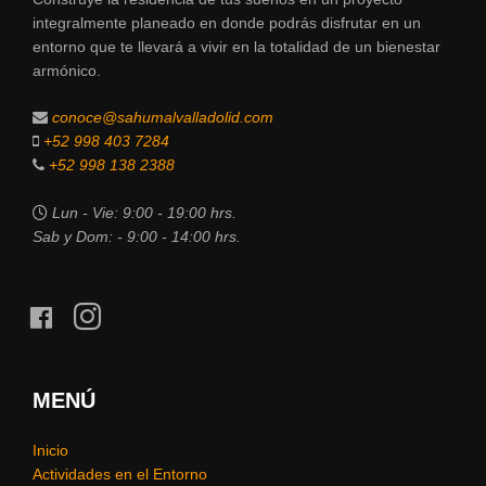
integralmente planeado en donde podrás disfrutar en un
entorno que te llevará a vivir en la totalidad de un bienestar
armónico.
conoce@sahumalvalladolid.com
+52 998 403 7284
+52 998 138 2388
Lun - Vie: 9:00 - 19:00 hrs.
Sab y Dom: - 9:00 - 14:00 hrs.
facebook
instagram
MENÚ
Inicio
Actividades en el Entorno