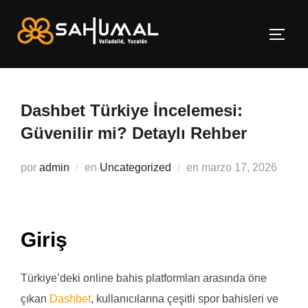
Saltar
al
ALTE
contenido
Dashbet Türkiye İncelemesi:
Güvenilir mi? Detaylı Rehber
Publicado
por
admin
en
Uncategorized
en
marzo 17, 2026
el
Giriş
Türkiye’deki online bahis platformları arasında öne
çıkan
Dashbet
, kullanıcılarına çeşitli spor bahisleri ve