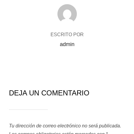
AUTOR DE LA ENTRADA
ESCRITO POR
admin
DEJA UN COMENTARIO
Tu dirección de correo electrónico no será publicada.