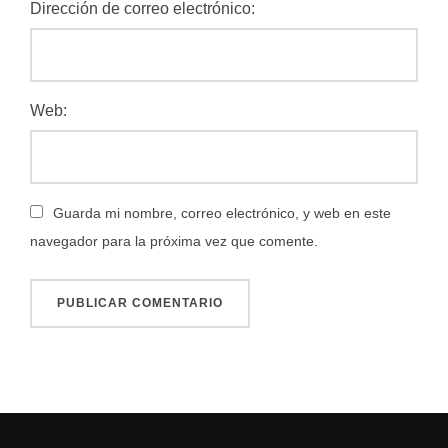
Dirección de correo electrónico:
Web:
Guarda mi nombre, correo electrónico, y web en este
navegador para la próxima vez que comente.