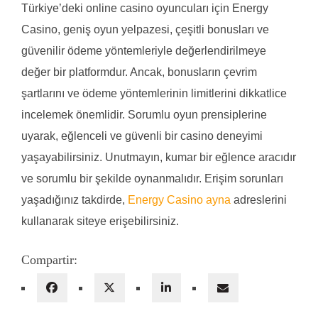
Türkiye’deki online casino oyuncuları için Energy
Casino, geniş oyun yelpazesi, çeşitli bonusları ve
güvenilir ödeme yöntemleriyle değerlendirilmeye
değer bir platformdur. Ancak, bonusların çevrim
şartlarını ve ödeme yöntemlerinin limitlerini dikkatlice
incelemek önemlidir. Sorumlu oyun prensiplerine
uyarak, eğlenceli ve güvenli bir casino deneyimi
yaşayabilirsiniz. Unutmayın, kumar bir eğlence aracıdır
ve sorumlu bir şekilde oynanmalıdır. Erişim sorunları
yaşadığınız takdirde,
Energy Casino ayna
adreslerini
kullanarak siteye erişebilirsiniz.
Compartir: