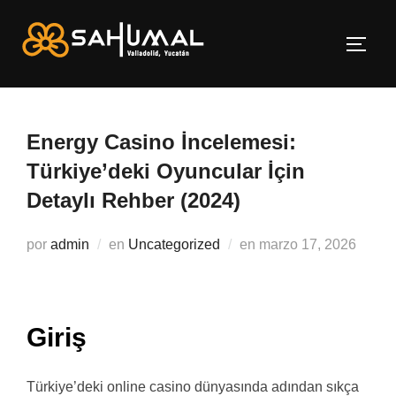
Saltar
al
ALTE
contenido
Energy Casino İncelemesi:
Türkiye’deki Oyuncular İçin
Detaylı Rehber (2024)
Publicado
por
admin
en
Uncategorized
en
marzo 17, 2026
el
Giriş
Türkiye’deki online casino dünyasında adından sıkça