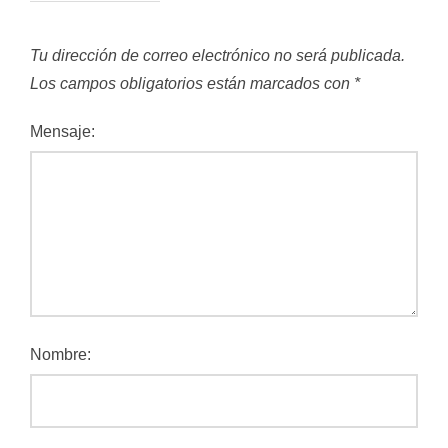
Tu dirección de correo electrónico no será publicada.
Los campos obligatorios están marcados con
*
Mensaje:
Nombre: