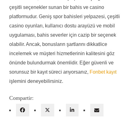
çeşitli seçenekler sunan bir bahis ve casino
platformudur. Geniş spor bahisleri yelpazesi, çeşitli
casino oyunları, kullanıcı dostu arayüzü ve mobil
uygulaması, bahis severler için cazip bir seçenek
olabilir. Ancak, bonusların şartlarını dikkatlice
incelemek ve müşteri hizmetlerinin kalitesini göz
önünde bulundurmak önemlidir. Eğer güvenli ve
sorunsuz bir kayıt süreci arıyorsanız,
Fonbet kayıt
işlemini deneyebilirsiniz.
Compartir: