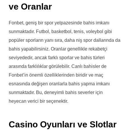
ve Oranlar
Fonbet, geniş bir spor yelpazesinde bahis imkanı
sunmaktadır. Futbol, basketbol, tenis, voleybol gibi
popüler sporların yanı sıra, daha niş spor dallarında da
bahis yapabilirsiniz. Oranlar genellikle rekabetçi
seviyededir, ancak farklı sporlar ve bahis türleri
arasında farklılıklar görülebilir. Canlı bahisler de
Fonbet’in önemli özelliklerinden biridir ve maç
esnasında değişen oranlarla bahis yapma imkanı
sunmaktadır. Bu, deneyimli bahis severler için
heyecan verici bir seçenektir.
Casino Oyunları ve Slotlar