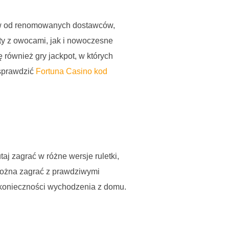
otów od renomowanych dostawców,
ty z owocami, jak i nowoczesne
 również gry jackpot, w których
 sprawdzić
Fortuna Casino kod
aj zagrać w różne wersje ruletki,
 można zagrać z prawdziwymi
 konieczności wychodzenia z domu.