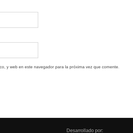
co, y web en este navegador para la próxima vez que comente.
Desarrollado por: