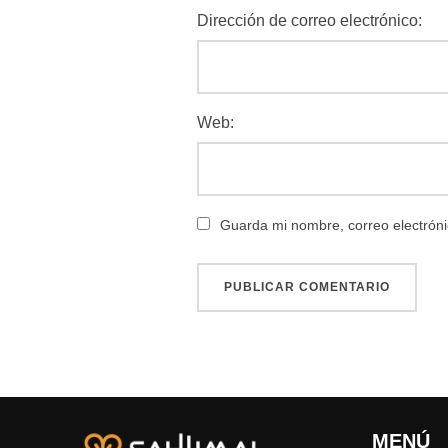
Dirección de correo electrónico:
Web:
Guarda mi nombre, correo electróni
MENÚ