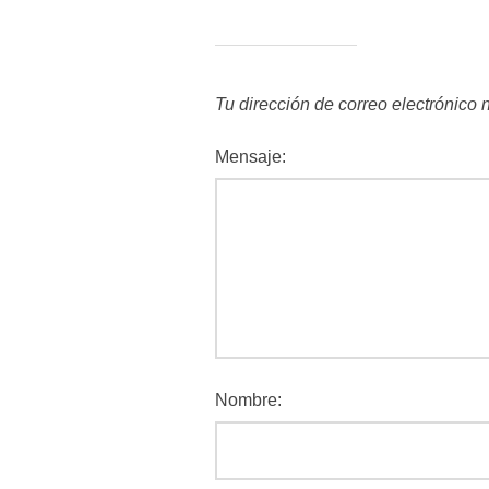
Tu dirección de correo electrónico 
Mensaje:
Nombre: