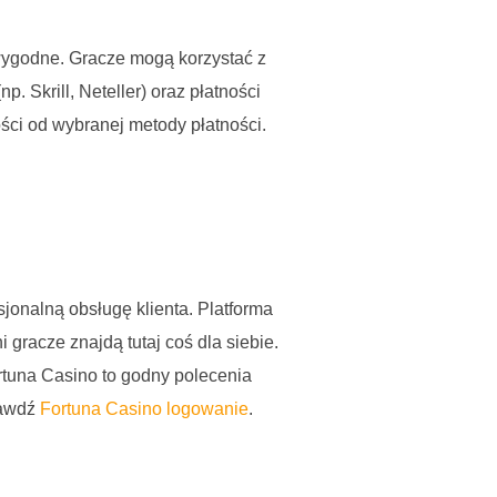
i wygodne. Gracze mogą korzystać z
. Skrill, Neteller) oraz płatności
ości od wybranej metody płatności.
sjonalną obsługę klienta. Platforma
 gracze znajdą tutaj coś dla siebie.
ortuna Casino to godny polecenia
rawdź
Fortuna Casino logowanie
.