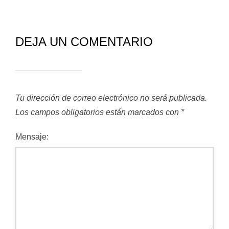
DEJA UN COMENTARIO
Tu dirección de correo electrónico no será publicada.
Los campos obligatorios están marcados con
*
Mensaje: