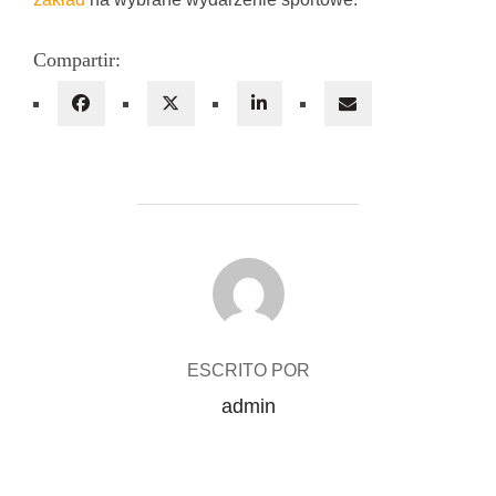
Compartir:
AUTOR DE LA ENTRADA
ESCRITO POR
admin