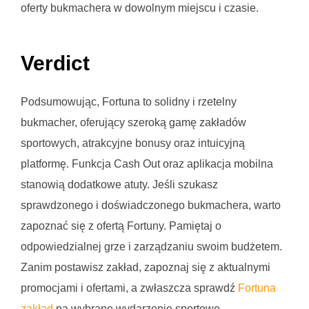
oferty bukmachera w dowolnym miejscu i czasie.
Verdict
Podsumowując, Fortuna to solidny i rzetelny
bukmacher, oferujący szeroką gamę zakładów
sportowych, atrakcyjne bonusy oraz intuicyjną
platformę. Funkcja Cash Out oraz aplikacja mobilna
stanowią dodatkowe atuty. Jeśli szukasz
sprawdzonego i doświadczonego bukmachera, warto
zapoznać się z ofertą Fortuny. Pamiętaj o
odpowiedzialnej grze i zarządzaniu swoim budżetem.
Zanim postawisz zakład, zapoznaj się z aktualnymi
promocjami i ofertami, a zwłaszcza sprawdź
Fortuna
zakład
na wybrane wydarzenie sportowe.