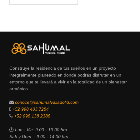
Construye la residencia de tus sueños en un proyecto
integralmente planeado en donde podrás disfrutar en un
entorno que te llevará a vivir en la totalidad de un bienestar
armónico.
conoce@sahumalvalladolid.com
+52 998 403 7284
+52 998 138 2388
Lun - Vie: 9:00 - 19:00 hrs.
Sab y Dom: - 9:00 - 14:00 hrs.