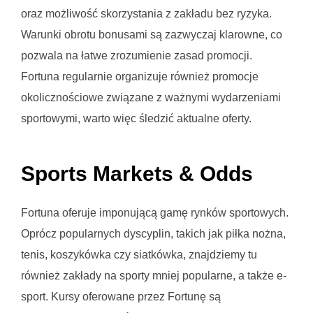
oraz możliwość skorzystania z zakładu bez ryzyka.
Warunki obrotu bonusami są zazwyczaj klarowne, co
pozwala na łatwe zrozumienie zasad promocji.
Fortuna regularnie organizuje również promocje
okolicznościowe związane z ważnymi wydarzeniami
sportowymi, warto więc śledzić aktualne oferty.
Sports Markets & Odds
Fortuna oferuje imponującą gamę rynków sportowych.
Oprócz popularnych dyscyplin, takich jak piłka nożna,
tenis, koszykówka czy siatkówka, znajdziemy tu
również zakłady na sporty mniej popularne, a także e-
sport. Kursy oferowane przez Fortunę są