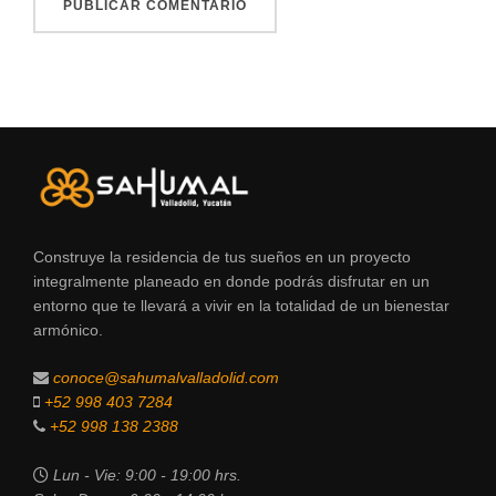
Construye la residencia de tus sueños en un proyecto
integralmente planeado en donde podrás disfrutar en un
entorno que te llevará a vivir en la totalidad de un bienestar
armónico.
conoce@sahumalvalladolid.com
+52 998 403 7284
+52 998 138 2388
Lun - Vie: 9:00 - 19:00 hrs.