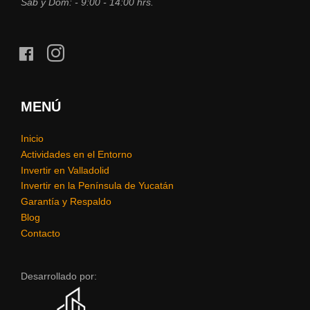
Sab y Dom: - 9:00 - 14:00 hrs.
facebook
instagram
MENÚ
Inicio
Actividades en el Entorno
Invertir en Valladolid
Invertir en la Península de Yucatán
Garantía y Respaldo
Blog
Contacto
Desarrollado por: