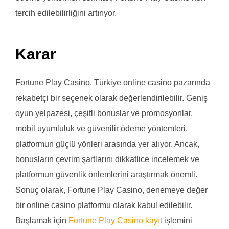
tercih edilebilirliğini artırıyor.
Karar
Fortune Play Casino, Türkiye online casino pazarında
rekabetçi bir seçenek olarak değerlendirilebilir. Geniş
oyun yelpazesi, çeşitli bonuslar ve promosyonlar,
mobil uyumluluk ve güvenilir ödeme yöntemleri,
platformun güçlü yönleri arasında yer alıyor. Ancak,
bonusların çevrim şartlarını dikkatlice incelemek ve
platformun güvenlik önlemlerini araştırmak önemli.
Sonuç olarak, Fortune Play Casino, denemeye değer
bir online casino platformu olarak kabul edilebilir.
Başlamak için
Fortune Play Casino kayıt
işlemini