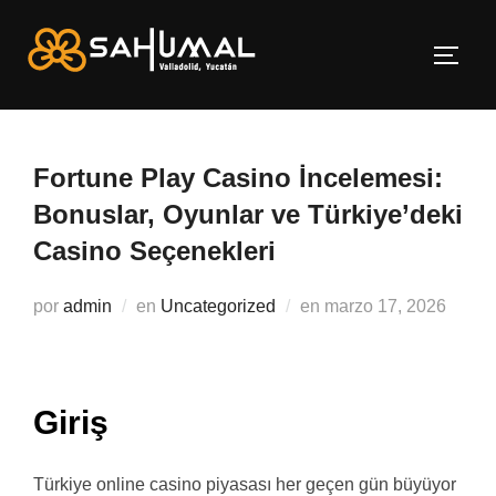
Saltar
al
ALTE
contenido
Fortune Play Casino İncelemesi:
Bonuslar, Oyunlar ve Türkiye’deki
Casino Seçenekleri
Publicado
por
admin
en
Uncategorized
en
marzo 17, 2026
el
Giriş
Türkiye online casino piyasası her geçen gün büyüyor