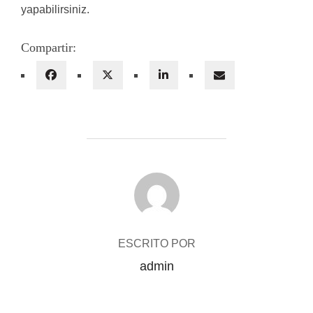
yapabilirsiniz.
Compartir:
AUTOR DE LA ENTRADA
ESCRITO POR
admin