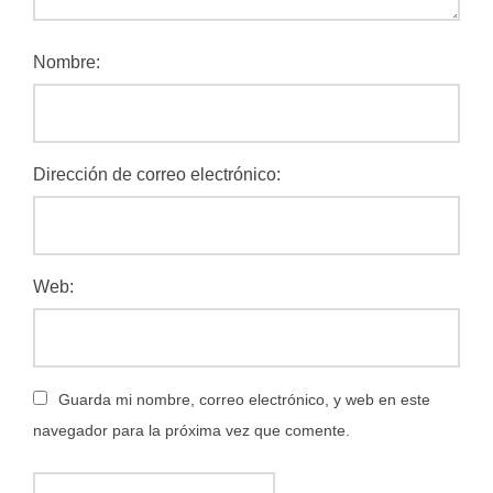
Nombre:
Dirección de correo electrónico:
Web:
Guarda mi nombre, correo electrónico, y web en este
navegador para la próxima vez que comente.