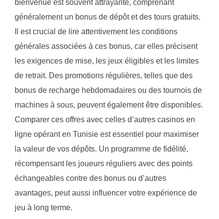
bienvenue est souvent attrayante, comprenant
généralement un bonus de dépôt et des tours gratuits.
Il est crucial de lire attentivement les conditions
générales associées à ces bonus, car elles précisent
les exigences de mise, les jeux éligibles et les limites
de retrait. Des promotions régulières, telles que des
bonus de recharge hebdomadaires ou des tournois de
machines à sous, peuvent également être disponibles.
Comparer ces offres avec celles d’autres casinos en
ligne opérant en Tunisie est essentiel pour maximiser
la valeur de vos dépôts. Un programme de fidélité,
récompensant les joueurs réguliers avec des points
échangeables contre des bonus ou d’autres
avantages, peut aussi influencer votre expérience de
jeu à long terme.