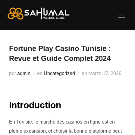
Saltar
al
ALTE
contenido
Fortune Play Casino Tunisie :
Revue et Guide Complet 2024
Publicado
por
admin
en
Uncategorized
en
marzo 17, 2026
el
Introduction
En Tunisie, le marché des casinos en ligne est en
pleine expansion, et choisir la bonne plateforme peut