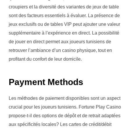
croupiers et la diversité des variantes de jeux de table
sont des facteurs essentiels à évaluer. La présence de
jeux exclusifs ou de tables VIP peut ajouter une valeur
supplémentaire à l’expérience en direct. La possibilité
de jouer en direct permet aux joueurs tunisiens de
retrouver l’ambiance d’un casino physique, tout en
profitant du confort de leur domicile.
Payment Methods
Les méthodes de paiement disponibles sont un aspect
crucial pour les joueurs tunisiens. Fortune Play Casino
propose-t-il des options de dépôt et de retrait adaptées
aux spécificités locales? Les cartes de crédit/débit