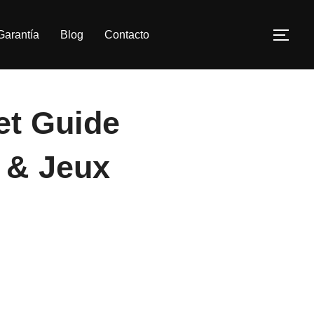
Garantía
Blog
Contacto
ALT
et Guide
 & Jeux