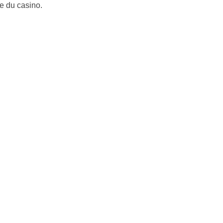
e du casino.