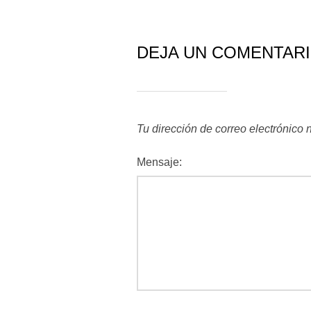
DEJA UN COMENTAR
Tu dirección de correo electrónico 
Mensaje: