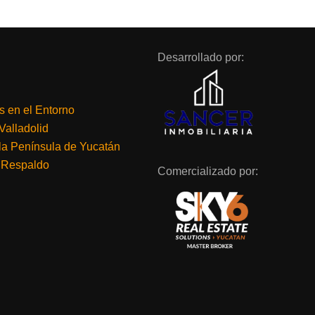
Desarrollado por:
s en el Entorno
 Valladolid
n la Península de Yucatán
y Respaldo
Comercializado por: