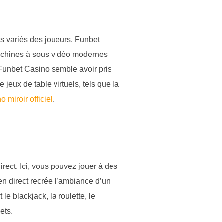
s variés des joueurs. Funbet
machines à sous vidéo modernes
 Funbet Casino semble avoir pris
eux de table virtuels, tels que la
 miroir officiel
.
ect. Ici, vous pouvez jouer à des
 en direct recrée l’ambiance d’un
e blackjack, la roulette, le
ets.