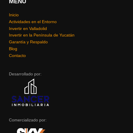
MENÚ
Inicio
Actividades en el Entorno
Invertir en Valladolid
Invertir en la Península de Yucatán
Garantía y Respaldo
Blog
Contacto
Desarrollado por:
Comercializado por: