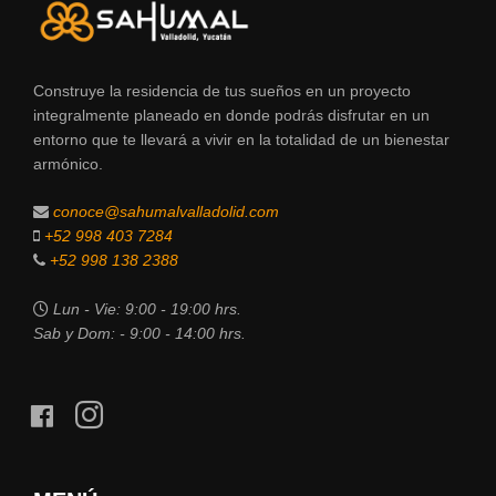
Construye la residencia de tus sueños en un proyecto
integralmente planeado en donde podrás disfrutar en un
entorno que te llevará a vivir en la totalidad de un bienestar
armónico.
conoce@sahumalvalladolid.com
+52 998 403 7284
+52 998 138 2388
Lun - Vie: 9:00 - 19:00 hrs.
Sab y Dom: - 9:00 - 14:00 hrs.
facebook
instagram