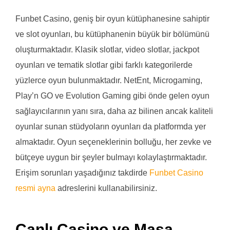
Funbet Casino, geniş bir oyun kütüphanesine sahiptir
ve slot oyunları, bu kütüphanenin büyük bir bölümünü
oluşturmaktadır. Klasik slotlar, video slotlar, jackpot
oyunları ve tematik slotlar gibi farklı kategorilerde
yüzlerce oyun bulunmaktadır. NetEnt, Microgaming,
Play’n GO ve Evolution Gaming gibi önde gelen oyun
sağlayıcılarının yanı sıra, daha az bilinen ancak kaliteli
oyunlar sunan stüdyoların oyunları da platformda yer
almaktadır. Oyun seçeneklerinin bolluğu, her zevke ve
bütçeye uygun bir şeyler bulmayı kolaylaştırmaktadır.
Erişim sorunları yaşadığınız takdirde
Funbet Casino
resmi ayna
adreslerini kullanabilirsiniz.
Canlı Casino ve Masa