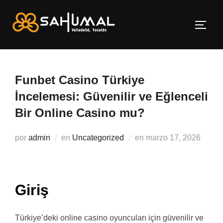
Saltar
al
ALTE
contenido
Funbet Casino Türkiye
İncelemesi: Güvenilir ve Eğlenceli
Bir Online Casino mu?
Publicado
por
admin
en
Uncategorized
en
marzo 17, 2026
el
Giriş
Türkiye’deki online casino oyuncuları için güvenilir ve