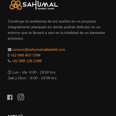
Construye la residencia de tus sueños en un proyecto
integralmente planeado en donde podrás disfrutar en un
entorno que te llevará a vivir en la totalidad de un bienestar
armónico.
conoce@sahumalvalladolid.com
+52 998 403 7284
+52 998 138 2388
Lun - Vie: 9:00 - 19:00 hrs.
Sab y Dom: - 9:00 - 14:00 hrs.
facebook
instagram