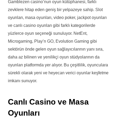
Gamblezen casino’nun oyun kütüphanesi, farklı
zevklere hitap eden geniş bir yelpazeye sahip. Slot
oyunları, masa oyunları, video poker, jackpot oyunları
ve canlı casino oyunları gibi farklı kategorilerde
yüzlerce oyun seçeneği sunuluyor. NetEnt,
Microgaming, Play’n GO, Evolution Gaming gibi
sektörün önde gelen oyun sağlayıcılarının yanı sıra,
daha az bilinen ve yenilikçi oyun stüdyolarının da
oyunları platformda yer alıyor. Bu çeşitlilik, oyunculara
sürekli olarak yeni ve heyecan verici oyunlar keşfetme
imkanı sunuyor.
Canlı Casino ve Masa
Oyunları