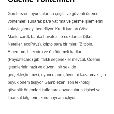
Gamblezen, oyuncularına çeşitli ve güvenli ödeme
yöntemleri sunarak para yatırma ve çekme işlemlerini
kolaylaştırmayı hedefliyor. Kredi kartları (Visa,
Mastercard), banka havalesi, e-cüzdanlar (Skrill,
Neteller, ecoPayz), kripto para birimleri (Bitcoin,
Ethereum, Litecoin) ve ön ödemeli kartlar
(Paysafecard) gibi farklı seçenekler mevcut. Ödeme
işlemlerinin hızlı ve güvenli bir şekilde
gerçekleştirilmesi, oyuncuların güvenini kazanmak için
büyük önem taşıyor. Gamblezen, son teknoloji
güvenlik önlemleri kullanarak oyuncuların kişisel ve
finansal bilgilerini korumayı amaçlıyor.