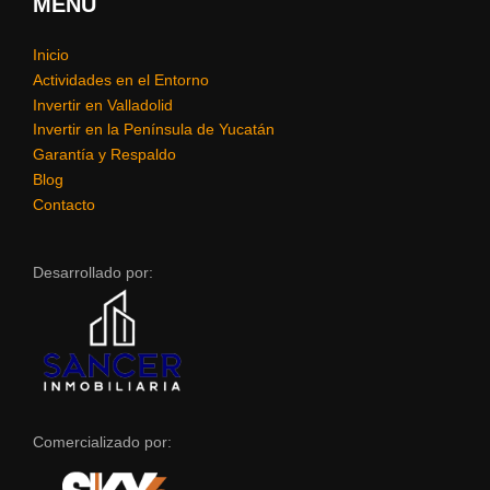
MENÚ
Inicio
Actividades en el Entorno
Invertir en Valladolid
Invertir en la Península de Yucatán
Garantía y Respaldo
Blog
Contacto
Desarrollado por:
Comercializado por: