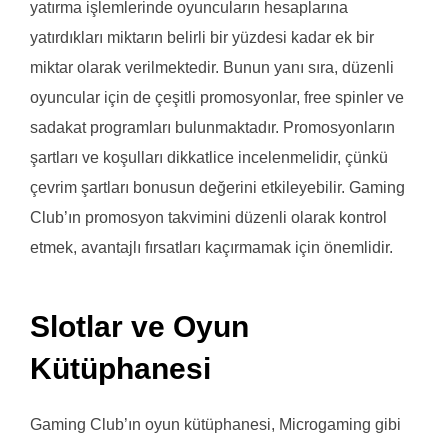
yatırma işlemlerinde oyuncuların hesaplarına
yatırdıkları miktarın belirli bir yüzdesi kadar ek bir
miktar olarak verilmektedir. Bunun yanı sıra, düzenli
oyuncular için de çeşitli promosyonlar, free spinler ve
sadakat programları bulunmaktadır. Promosyonların
şartları ve koşulları dikkatlice incelenmelidir, çünkü
çevrim şartları bonusun değerini etkileyebilir. Gaming
Club’ın promosyon takvimini düzenli olarak kontrol
etmek, avantajlı fırsatları kaçırmamak için önemlidir.
Slotlar ve Oyun
Kütüphanesi
Gaming Club’ın oyun kütüphanesi, Microgaming gibi