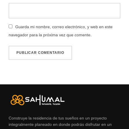
Guarda mi nombre, correo electrónico, y web en este
navegador para la próxima vez que comente.
Construye la residencia de tus sueños en un proyecto
integralmente planeado en donde podrás disfrutar en un