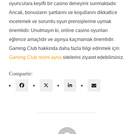
oyunculara keyifli bir casino deneyimi sunmaktadır.
Ancak, bonusların şartlarını ve koşullarını dikkatlice
incelemek ve sorumlu oyun prensiplerine uymak
önemlidir. Unutmayın ki, online casino oyunları
eğlence amaçlıdır ve aşırıya kaçmamak önemlidir.
Gaming Club hakkında daha fazla bilgi edinmek için
Gaming Club resmi ayna
sitelerini ziyaret edebilirsiniz.
Compartir:
AUTOR DE LA ENTRADA