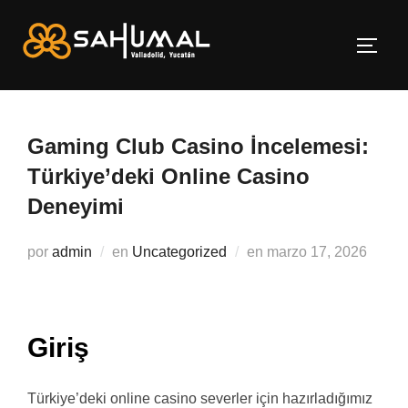
Saltar
al
ALTE
contenido
Gaming Club Casino İncelemesi:
Türkiye’deki Online Casino
Deneyimi
Publicado
por
admin
en
Uncategorized
en
marzo 17, 2026
el
Giriş
Türkiye’deki online casino severler için hazırladığımız