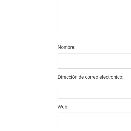
Nombre:
Dirección de correo electrónico:
Web: