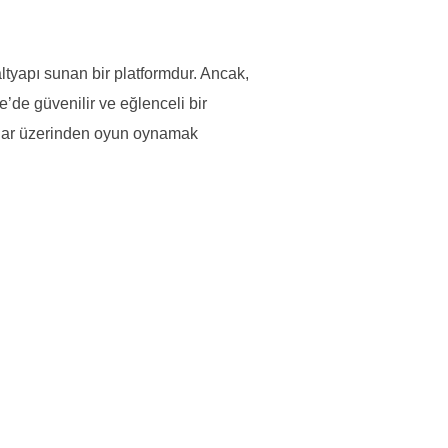
ltyapı sunan bir platformdur. Ancak,
e’de güvenilir ve eğlenceli bir
azlar üzerinden oyun oynamak