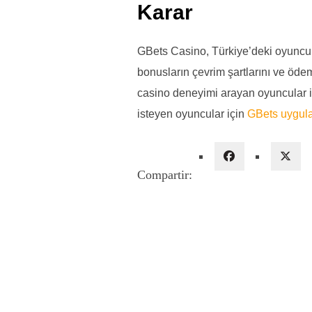
Karar
GBets Casino, Türkiye’deki oyuncular
bonusların çevrim şartlarını ve ödem
casino deneyimi arayan oyuncular i
isteyen oyuncular için
GBets uygul
Compartir: