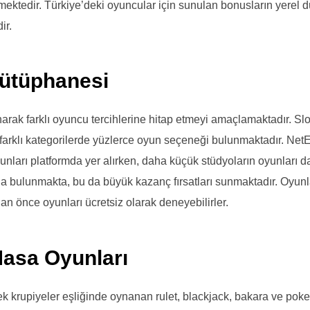
emektedir. Türkiye’deki oyuncular için sunulan bonusların yerel
ir.
Kütüphanesi
arak farklı oyuncu tercihlerine hitap etmeyi amaçlamaktadır. Slot
 farklı kategorilerde yüzlerce oyun seçeneği bulunmaktadır. Net
unları platformda yer alırken, daha küçük stüdyoların oyunları d
da bulunmakta, bu da büyük kazanç fırsatları sunmaktadır. Oyun
n önce oyunları ücretsiz olarak deneyebilirler.
Masa Oyunları
 krupiyeler eşliğinde oynanan rulet, blackjack, bakara ve poker 