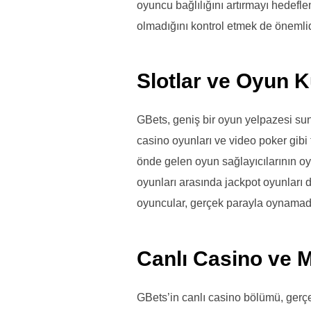
oyuncu bağlılığını artırmayı hedefl
olmadığını kontrol etmek de önemlid
Slotlar ve Oyun 
GBets, geniş bir oyun yelpazesi sun
casino oyunları ve video poker gibi
önde gelen oyun sağlayıcılarının oy
oyunları arasında jackpot oyunları 
oyuncular, gerçek parayla oynamada
Canlı Casino ve 
GBets’in canlı casino bölümü, gerçek