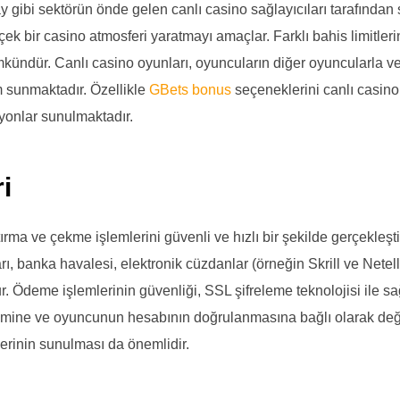
gibi sektörün önde gelen canlı casino sağlayıcıları tarafından s
gerçek bir casino atmosferi yaratmayı amaçlar. Farklı bahis limitl
ndür. Canlı casino oyunları, oyuncuların diğer oyuncularla ve
m sunmaktadır. Özellikle
GBets bonus
seçeneklerini canlı casin
syonlar sunulmaktadır.
i
ma ve çekme işlemlerini güvenli ve hızlı bir şekilde gerçekleşti
rı, banka havalesi, elektronik cüzdanlar (örneğin Skrill ve Netell
. Ödeme işlemlerinin güvenliği, SSL şifreleme teknolojisi ile 
emine ve oyuncunun hesabının doğrulanmasına bağlı olarak değişi
erinin sunulması da önemlidir.