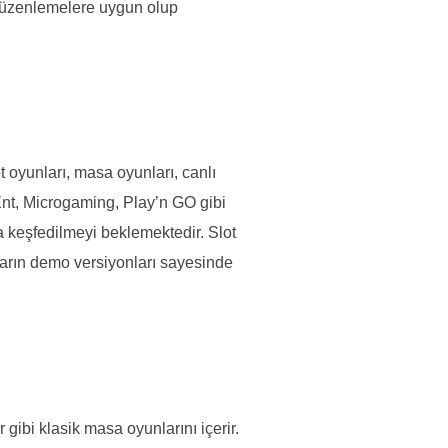
 düzenlemelere uygun olup
 oyunları, masa oyunları, canlı
Ent, Microgaming, Play’n GO gibi
a keşfedilmeyi beklemektedir. Slot
ların demo versiyonları sayesinde
gibi klasik masa oyunlarını içerir.