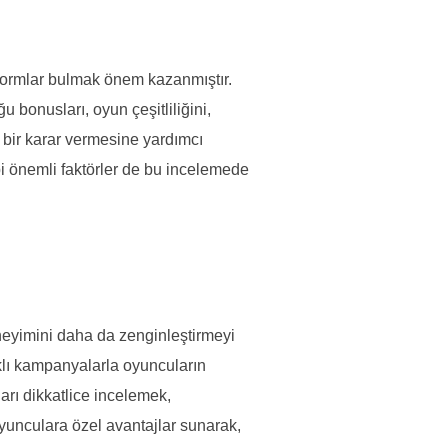
tformlar bulmak önem kazanmıştır.
 bonusları, oyun çeşitliliğini,
 bir karar vermesine yardımcı
bi önemli faktörler de bu incelemede
neyimini daha da zenginleştirmeyi
rklı kampanyalarla oyuncuların
ları dikkatlice incelemek,
oyunculara özel avantajlar sunarak,