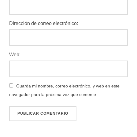
Dirección de correo electrónico:
Web:
Guarda mi nombre, correo electrónico, y web en este
navegador para la próxima vez que comente.