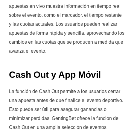
apuestas en vivo muestra información en tiempo real
sobre el evento, como el marcador, el tiempo restante
y las cuotas actuales. Los usuarios pueden realizar
apuestas de forma rápida y sencilla, aprovechando los
cambios en las cuotas que se producen a medida que
avanza el evento.
Cash Out y App Móvil
La función de Cash Out permite a los usuarios cerrar
una apuesta antes de que finalice el evento deportivo.
Esto puede ser útil para asegurar ganancias o
minimizar pérdidas. GentingBet ofrece la función de
Cash Out en una amplia selección de eventos