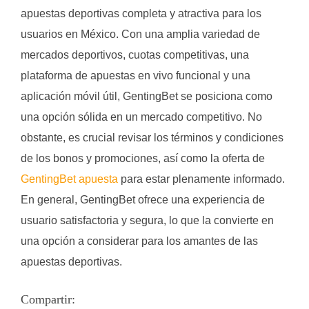
apuestas deportivas completa y atractiva para los
usuarios en México. Con una amplia variedad de
mercados deportivos, cuotas competitivas, una
plataforma de apuestas en vivo funcional y una
aplicación móvil útil, GentingBet se posiciona como
una opción sólida en un mercado competitivo. No
obstante, es crucial revisar los términos y condiciones
de los bonos y promociones, así como la oferta de
GentingBet apuesta
para estar plenamente informado.
En general, GentingBet ofrece una experiencia de
usuario satisfactoria y segura, lo que la convierte en
una opción a considerar para los amantes de las
apuestas deportivas.
Compartir: