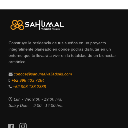
Construye la residencia de tus sueños en un proyecto
integralmente planeado en donde podrás disfrutar en un
entorno que te llevará a vivir en la totalidad de un bienestar
armónico.
conoce@sahumalvalladolid.com
+52 998 403 7284
+52 998 138 2388
Lun - Vie: 9:00 - 19:00 hrs.
Sab y Dom: - 9:00 - 14:00 hrs.
facebook
instagram