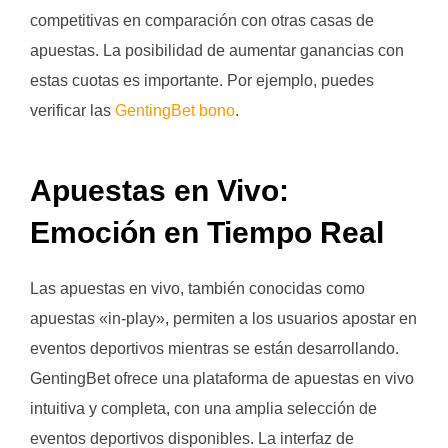
competitivas en comparación con otras casas de
apuestas. La posibilidad de aumentar ganancias con
estas cuotas es importante. Por ejemplo, puedes
verificar las
GentingBet bono
.
Apuestas en Vivo:
Emoción en Tiempo Real
Las apuestas en vivo, también conocidas como
apuestas «in-play», permiten a los usuarios apostar en
eventos deportivos mientras se están desarrollando.
GentingBet ofrece una plataforma de apuestas en vivo
intuitiva y completa, con una amplia selección de
eventos deportivos disponibles. La interfaz de