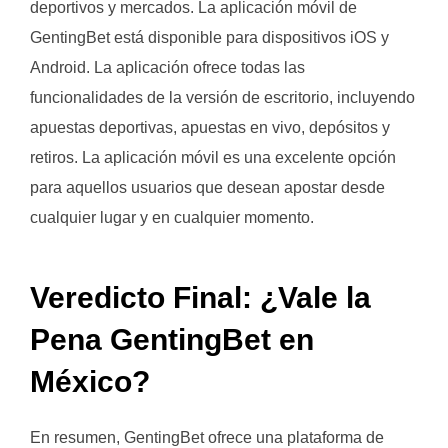
deportivos y mercados. La aplicación móvil de
GentingBet está disponible para dispositivos iOS y
Android. La aplicación ofrece todas las
funcionalidades de la versión de escritorio, incluyendo
apuestas deportivas, apuestas en vivo, depósitos y
retiros. La aplicación móvil es una excelente opción
para aquellos usuarios que desean apostar desde
cualquier lugar y en cualquier momento.
Veredicto Final: ¿Vale la
Pena GentingBet en
México?
En resumen, GentingBet ofrece una plataforma de