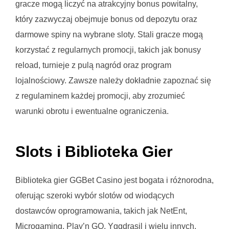
gracze mogą liczyć na atrakcyjny bonus powitalny,
który zazwyczaj obejmuje bonus od depozytu oraz
darmowe spiny na wybrane sloty. Stali gracze mogą
korzystać z regularnych promocji, takich jak bonusy
reload, turnieje z pulą nagród oraz program
lojalnościowy. Zawsze należy dokładnie zapoznać się
z regulaminem każdej promocji, aby zrozumieć
warunki obrotu i ewentualne ograniczenia.
Slots i Biblioteka Gier
Biblioteka gier GGBet Casino jest bogata i różnorodna,
oferując szeroki wybór slotów od wiodących
dostawców oprogramowania, takich jak NetEnt,
Microgaming, Play’n GO, Yggdrasil i wielu innych.