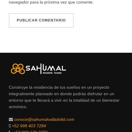
navegador para la próxima vez que comente.
Construye la residencia de tus sueños en un proyecto
integralmente planeado en donde podrás disfrutar en un
entorno que te llevará a vivir en la totalidad de un bienestar
armónico.
conoce@sahumalvalladolid.com
+52 998 403 7284