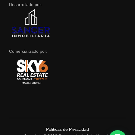
Desarrollado por:
Comercializado por:
Politicas de Privacidad