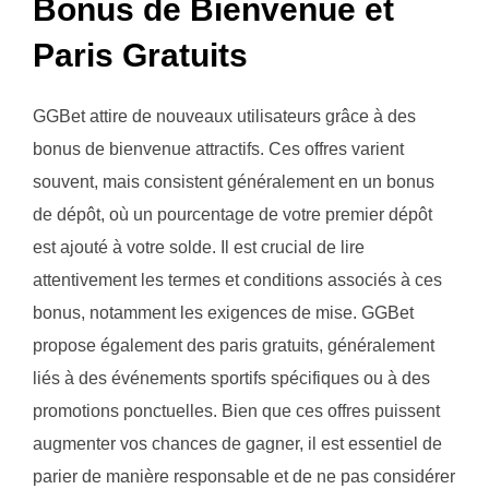
Bonus de Bienvenue et
Paris Gratuits
GGBet attire de nouveaux utilisateurs grâce à des
bonus de bienvenue attractifs. Ces offres varient
souvent, mais consistent généralement en un bonus
de dépôt, où un pourcentage de votre premier dépôt
est ajouté à votre solde. Il est crucial de lire
attentivement les termes et conditions associés à ces
bonus, notamment les exigences de mise. GGBet
propose également des paris gratuits, généralement
liés à des événements sportifs spécifiques ou à des
promotions ponctuelles. Bien que ces offres puissent
augmenter vos chances de gagner, il est essentiel de
parier de manière responsable et de ne pas considérer