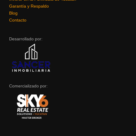
Garantía y Respaldo
Blog
Contacto
Desarrollado por:
Comercializado por: