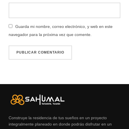
Guarda mi nombre, correo electrónico, y web en este
navegador para la próxima vez que comente.
Construye la residencia de tus sueños en un proyecto
integralmente planeado en donde podrás disfrutar en un