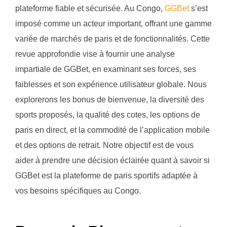
plateforme fiable et sécurisée. Au Congo,
GGBet
s’est
imposé comme un acteur important, offrant une gamme
variée de marchés de paris et de fonctionnalités. Cette
revue approfondie vise à fournir une analyse
impartiale de GGBet, en examinant ses forces, ses
faiblesses et son expérience utilisateur globale. Nous
explorerons les bonus de bienvenue, la diversité des
sports proposés, la qualité des cotes, les options de
paris en direct, et la commodité de l’application mobile
et des options de retrait. Notre objectif est de vous
aider à prendre une décision éclairée quant à savoir si
GGBet est la plateforme de paris sportifs adaptée à
vos besoins spécifiques au Congo.