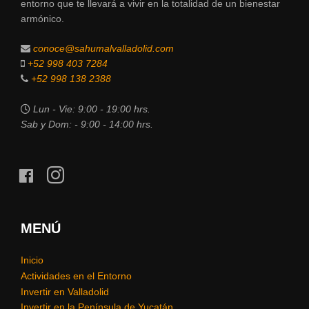
entorno que te llevará a vivir en la totalidad de un bienestar
armónico.
conoce@sahumalvalladolid.com
+52 998 403 7284
+52 998 138 2388
Lun - Vie: 9:00 - 19:00 hrs.
Sab y Dom: - 9:00 - 14:00 hrs.
facebook
instagram
MENÚ
Inicio
Actividades en el Entorno
Invertir en Valladolid
Invertir en la Península de Yucatán