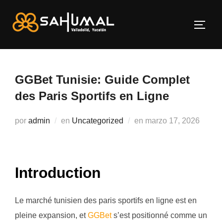
Saltar
al
ALTE
contenido
GGBet Tunisie: Guide Complet
des Paris Sportifs en Ligne
Publicado
por
admin
en
Uncategorized
en
marzo 17, 2026
el
Introduction
Le marché tunisien des paris sportifs en ligne est en
pleine expansion, et
GGBet
s’est positionné comme un