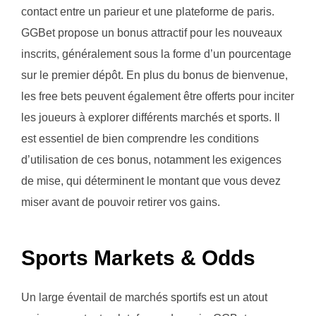
contact entre un parieur et une plateforme de paris.
GGBet propose un bonus attractif pour les nouveaux
inscrits, généralement sous la forme d’un pourcentage
sur le premier dépôt. En plus du bonus de bienvenue,
les free bets peuvent également être offerts pour inciter
les joueurs à explorer différents marchés et sports. Il
est essentiel de bien comprendre les conditions
d’utilisation de ces bonus, notamment les exigences
de mise, qui déterminent le montant que vous devez
miser avant de pouvoir retirer vos gains.
Sports Markets & Odds
Un large éventail de marchés sportifs est un atout