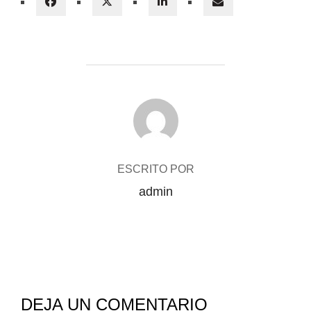
AUTOR DE LA ENTRADA
ESCRITO POR
admin
DEJA UN COMENTARIO