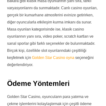
bakara gibi klasik masa oyunlarının yanı sıra, farklı
varyasyonlarını da sunmaktadır. Canlı casino oyunları,
gerçek bir kumarhane atmosferini evinize getirirken,
diğer oyuncularla etkileşim kurma imkanı da sunar.
Masa oyunları kategorisinde ise, klasik casino
oyunlarının yanı sıra, video poker, scratch kartları ve
sanal sporlar gibi farklı seçenekler de bulunmaktadır.
Birçok kişi, özellikle slot oyunlarındaki çeşitliliği
keşfetmek için
Golden Star Casino oyna
seçeneğini
değerlendiriyor.
Ödeme Yöntemleri
Golden Star Casino, oyuncuların para yatırma ve
çekme işlemlerini kolaylaştırmak için çeşitli ödeme