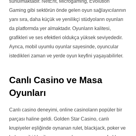
sunulmaktadır. NetEnt, Microgaming, Evolution
Gaming gibi sektörün önde gelen oyun sağlayıcılarının
yanı sıra, daha küçük ve yenilikçi stüdyoların oyunları
da platformda yer almaktadır. Oyunların kalitesi,
grafikleri ve ses efektleri oldukça yüksek seviyededir.
Ayrıca, mobil uyumlu oyunlar sayesinde, oyuncular
istedikleri zaman ve yerde oyun keyfini yaşayabilirler.
Canlı Casino ve Masa
Oyunları
Canlı casino deneyimi, online casinoların popüler bir
parçası haline geldi. Golden Star Casino, canlı
krupiyeler eşliğinde oynanan rulet, blackjack, poker ve