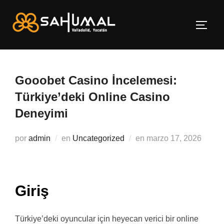
Saltar
al
ALTE
contenido
Gooobet Casino İncelemesi:
Türkiye’deki Online Casino
Deneyimi
Publicado
por
admin
en
Uncategorized
en
marzo 17, 2026
el
Giriş
Türkiye’deki oyuncular için heyecan verici bir online