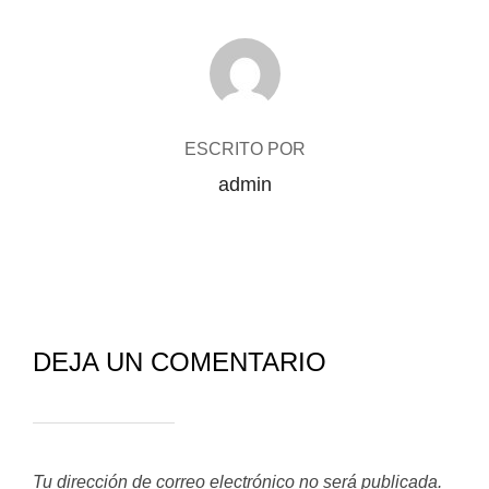
AUTOR DE LA ENTRADA
ESCRITO POR
admin
DEJA UN COMENTARIO
Tu dirección de correo electrónico no será publicada.