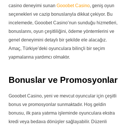
casino deneyimi sunan
Gooobet Casino
, geniş oyun
seçenekleri ve cazip bonuslarıyla dikkat çekiyor. Bu
incelemede, Gooobet Casino’nun sunduğu hizmetleri,
bonuslarını, oyun çeşitliliğini, ödeme yöntemlerini ve
genel deneyimini detaylı bir şekilde ele alacağız.
Amaç, Türkiye’deki oyunculara bilinçli bir seçim
yapmalarına yardımcı olmaktır.
Bonuslar ve Promosyonlar
Gooobet Casino, yeni ve mevcut oyuncular için çeşitli
bonus ve promosyonlar sunmaktadır. Hoş geldin
bonusu, ilk para yatırma işleminde oyunculara ekstra
kredi veya bedava dönüşler sağlayabilir. Düzenli