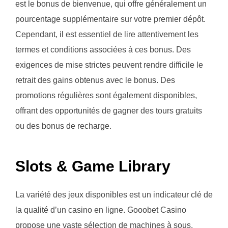
est le bonus de bienvenue, qui offre généralement un
pourcentage supplémentaire sur votre premier dépôt.
Cependant, il est essentiel de lire attentivement les
termes et conditions associées à ces bonus. Des
exigences de mise strictes peuvent rendre difficile le
retrait des gains obtenus avec le bonus. Des
promotions régulières sont également disponibles,
offrant des opportunités de gagner des tours gratuits
ou des bonus de recharge.
Slots & Game Library
La variété des jeux disponibles est un indicateur clé de
la qualité d’un casino en ligne. Gooobet Casino
propose une vaste sélection de machines à sous,