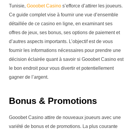
Tunisie,
Gooobet Casino
s’efforce d’attirer les joueurs.
Ce guide complet vise à fournir une vue d’ensemble
détaillée de ce casino en ligne, en examinant ses
offres de jeux, ses bonus, ses options de paiement et
d’autres aspects importants. L’objectif est de vous
fournir les informations nécessaires pour prendre une
décision éclairée quant à savoir si Gooobet Casino est
le bon endroit pour vous divertir et potentiellement
gagner de l’argent.
Bonus & Promotions
Gooobet Casino attire de nouveaux joueurs avec une
variété de bonus et de promotions. La plus courante