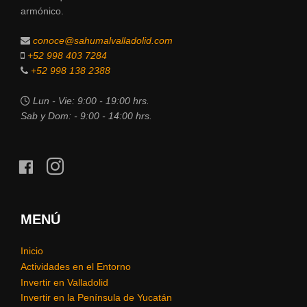
armónico.
conoce@sahumalvalladolid.com
+52 998 403 7284
+52 998 138 2388
Lun - Vie: 9:00 - 19:00 hrs.
Sab y Dom: - 9:00 - 14:00 hrs.
facebook
instagram
MENÚ
Inicio
Actividades en el Entorno
Invertir en Valladolid
Invertir en la Península de Yucatán