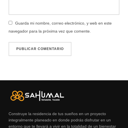
Guarda mi nombre, correo electrónico, y web en este
navegador para la próxima vez que comente.
Construye la residencia de tus sueños en un proyecto
integralmente planeado en donde podrás disfrutar en un
entorno que te llevará a vivir en la totalidad de un bienestar