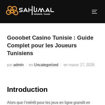
Saltar
al
ALTE
contenido
Gooobet Casino Tunisie : Guide
Complet pour les Joueurs
Tunisiens
Publicado
por
admin
en
Uncategorized
en
marzo 17, 2026
el
Introduction
Alors que l’intérêt pour les jeux en ligne grandit en