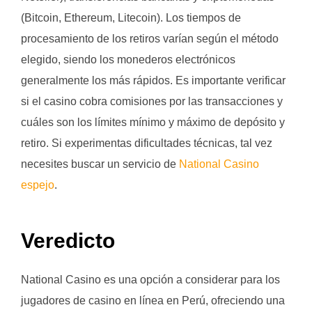
(Bitcoin, Ethereum, Litecoin). Los tiempos de
procesamiento de los retiros varían según el método
elegido, siendo los monederos electrónicos
generalmente los más rápidos. Es importante verificar
si el casino cobra comisiones por las transacciones y
cuáles son los límites mínimo y máximo de depósito y
retiro. Si experimentas dificultades técnicas, tal vez
necesites buscar un servicio de
National Casino
espejo
.
Veredicto
National Casino es una opción a considerar para los
jugadores de casino en línea en Perú, ofreciendo una