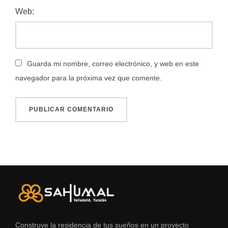
Web:
Guarda mi nombre, correo electrónico, y web en este
navegador para la próxima vez que comente.
Construye la residencia de tus sueños en un proyecto