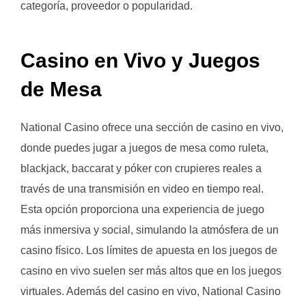
categoría, proveedor o popularidad.
Casino en Vivo y Juegos
de Mesa
National Casino ofrece una sección de casino en vivo,
donde puedes jugar a juegos de mesa como ruleta,
blackjack, baccarat y póker con crupieres reales a
través de una transmisión en video en tiempo real.
Esta opción proporciona una experiencia de juego
más inmersiva y social, simulando la atmósfera de un
casino físico. Los límites de apuesta en los juegos de
casino en vivo suelen ser más altos que en los juegos
virtuales. Además del casino en vivo, National Casino