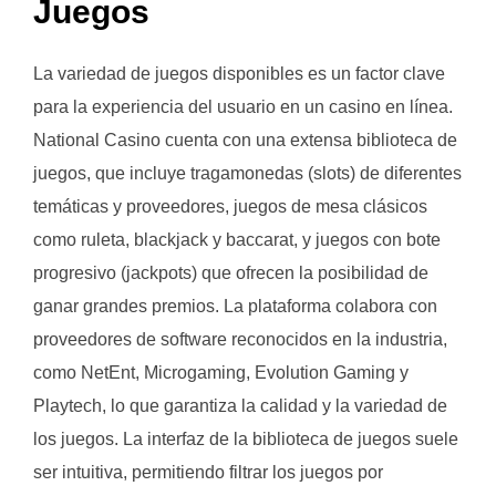
Juegos
La variedad de juegos disponibles es un factor clave
para la experiencia del usuario en un casino en línea.
National Casino cuenta con una extensa biblioteca de
juegos, que incluye tragamonedas (slots) de diferentes
temáticas y proveedores, juegos de mesa clásicos
como ruleta, blackjack y baccarat, y juegos con bote
progresivo (jackpots) que ofrecen la posibilidad de
ganar grandes premios. La plataforma colabora con
proveedores de software reconocidos en la industria,
como NetEnt, Microgaming, Evolution Gaming y
Playtech, lo que garantiza la calidad y la variedad de
los juegos. La interfaz de la biblioteca de juegos suele
ser intuitiva, permitiendo filtrar los juegos por