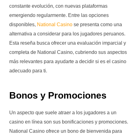
constante evolución, con nuevas plataformas
emergiendo regularmente. Entre las opciones
disponibles,
National Casino
se presenta como una
alternativa a considerar para los jugadores peruanos.
Esta reseña busca ofrecer una evaluación imparcial y
completa de National Casino, cubriendo sus aspectos
más relevantes para ayudarte a decidir si es el casino
adecuado para ti.
Bonos y Promociones
Un aspecto que suele atraer a los jugadores a un
casino en línea son sus bonificaciones y promociones.
National Casino ofrece un bono de bienvenida para