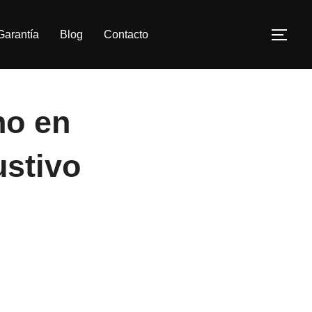
Garantía
Blog
Contacto
ALT
no en
ustivo