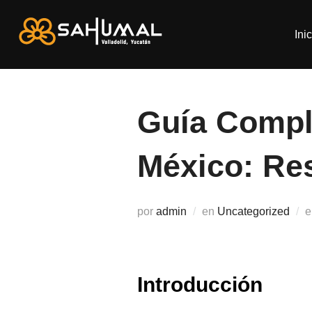
Saltar
al
Ini
contenido
Guía Compl
México: Res
por
admin
en
Uncategorized
Introducción