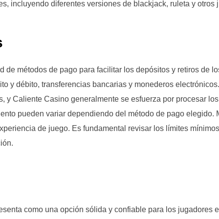
s, incluyendo diferentes versiones de blackjack, ruleta y otros 
s
 de métodos de pago para facilitar los depósitos y retiros de 
dito y débito, transferencias bancarias y monederos electrónicos
s, y Caliente Casino generalmente se esfuerza por procesar los 
iento pueden variar dependiendo del método de pago elegido.
periencia de juego. Es fundamental revisar los límites mínimos
ión.
esenta como una opción sólida y confiable para los jugadores