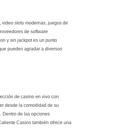
, video slots modernas, juegos de
 proveedores de software
on y sin jackpot es un punto
 que pueden agradar a diversos
ección de casino en vivo con
óker desde la comodidad de su
l. Dentro de las opciones
 Caliente Casino también ofrece una