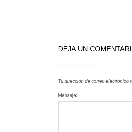
DEJA UN COMENTAR
Tu dirección de correo electrónico 
Mensaje: