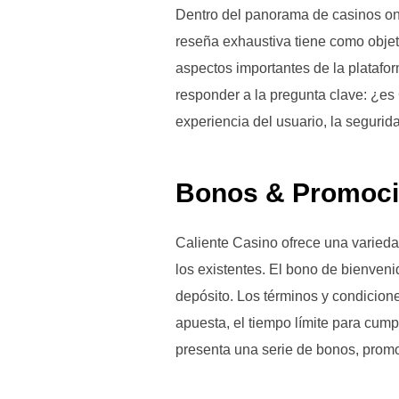
Dentro del panorama de casinos on
reseña exhaustiva tiene como objet
aspectos importantes de la platafo
responder a la pregunta clave: ¿es
experiencia del usuario, la segurida
Bonos & Promoc
Caliente Casino ofrece una varied
los existentes. El bono de bienven
depósito. Los términos y condicion
apuesta, el tiempo límite para cumpl
presenta una serie de bonos, promo