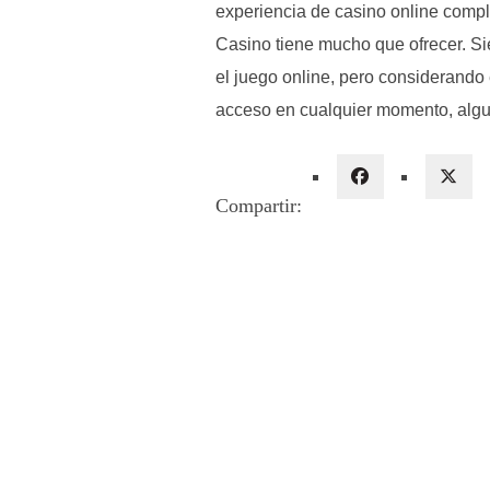
experiencia de casino online comple
Casino tiene mucho que ofrecer. Si
el juego online, pero considerando 
acceso en cualquier momento, alg
Compartir: